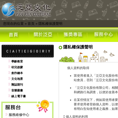
您現在的位置
»
首頁
»
隱私權保護聲明
隱私權保護聲明
學齡教育
幼兒啟蒙
個人資料的取得
創作繪本
當使用者進入「泛亞文化股份有
文化地景
站會員，否則「泛亞文化股份有
雜誌期刊
「泛亞文化股份有限公司」相關
音樂叢書
和網路行為調查，以便於改善本
線上電子書
在某些情況下，例如當使用者要
要求使用者登錄個人資料，以便
有明白告知使用者之義務，如果
服務維修中心
 個人資料的利用