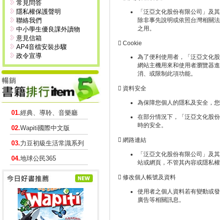
常見問答
隱私權保護聲明
「泛亞文化股份有限公司」及其
聯絡我們
除非事先說明或依照台灣相關法
之用。
中小學生優良課外讀物
意見信箱
 Cookie
AP4音檔安裝步驟
政令宣導
為了便利使用者，「泛亞文化股份
網站主機用來和使用者瀏覽器進
消、或限制此項功能。
 資料安全
為保障您個人的隱私及安全，您
01.
經典、導聆、音樂廳
在部分情況下，「泛亞文化股份有限公
時的安全。
02.
Wapiti國際中文版
 網路連結
03.
力豆初級生活常識系列
「泛亞文化股份有限公司」及其
04.
地球公民365
站或網頁，不管其內容或隱私權
 修改個人帳號及資料
使用者之個人資料若有變動或發
廣告等相關訊息。