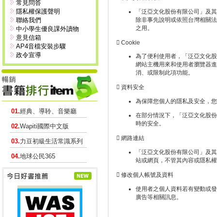
常見問答
隱私權保護聲明
「泛亞文化股份有限公司」及其
聯絡我們
除非事先說明或依照台灣相關法
之用。
中小學生優良課外讀物
意見信箱
 Cookie
AP4音檔安裝步驟
政令宣導
為了便利使用者，「泛亞文化股份
網站主機用來和使用者瀏覽器進
消、或限制此項功能。
 資料安全
為保障您個人的隱私及安全，您
01.
經典、導聆、音樂廳
在部分情況下，「泛亞文化股份有限公
時的安全。
02.
Wapiti國際中文版
 網路連結
03.
力豆初級生活常識系列
「泛亞文化股份有限公司」及其
04.
地球公民365
站或網頁，不管其內容或隱私權
 修改個人帳號及資料
使用者之個人資料若有變動或發
廣告等相關訊息。