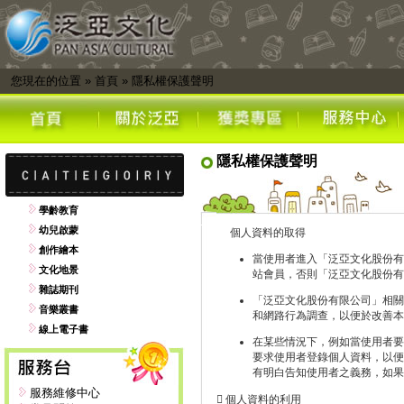
您現在的位置
»
首頁
»
隱私權保護聲明
隱私權保護聲明
學齡教育
幼兒啟蒙
個人資料的取得
創作繪本
當使用者進入「泛亞文化股份有
文化地景
站會員，否則「泛亞文化股份有
雜誌期刊
「泛亞文化股份有限公司」相關
音樂叢書
和網路行為調查，以便於改善本
線上電子書
在某些情況下，例如當使用者要
要求使用者登錄個人資料，以便
有明白告知使用者之義務，如果
服務維修中心
 個人資料的利用