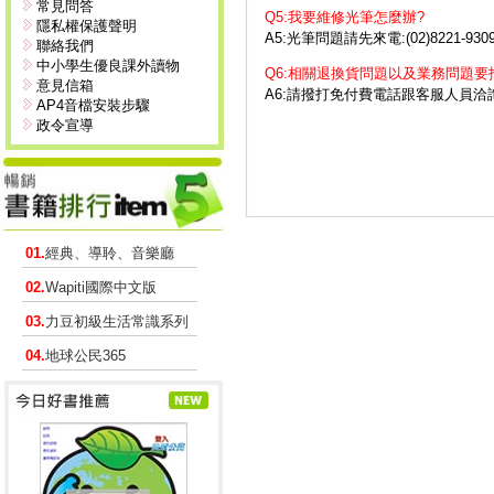
常見問答
Q5:我要維修光筆怎麼辦?
隱私權保護聲明
A5:光筆問題請先來電:(02)8221
聯絡我們
中小學生優良課外讀物
Q6:相關退換貨問題以及業務問題要
意見信箱
A6:請撥打免付費電話跟客服人員洽
AP4音檔安裝步驟
政令宣導
01.
經典、導聆、音樂廳
02.
Wapiti國際中文版
03.
力豆初級生活常識系列
04.
地球公民365