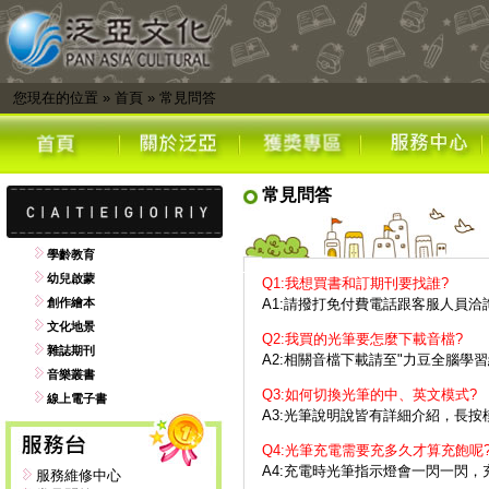
您現在的位置
»
首頁
»
常見問答
常見問答
學齡教育
幼兒啟蒙
Q1:我想買書和訂期刊要找誰?
創作繪本
A1:請撥打免付費電話跟客服人員洽
文化地景
Q2:我買的光筆要怎麼下載音檔?
雜誌期刊
A2:相關音檔下載請至"力豆全腦學
音樂叢書
Q3:如何切換光筆的中、英文模式?
線上電子書
A3:光筆說明說皆有詳細介紹，長
Q4:光筆充電需要充多久才算充飽呢
A4:充電時光筆指示燈會一閃一閃
服務維修中心