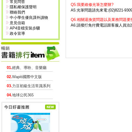
常見問答
Q5:我要維修光筆怎麼辦?
隱私權保護聲明
A5:光筆問題請先來電:(02)8221
聯絡我們
中小學生優良課外讀物
Q6:相關退換貨問題以及業務問題要
意見信箱
A6:請撥打免付費電話跟客服人員洽
AP4音檔安裝步驟
政令宣導
01.
經典、導聆、音樂廳
02.
Wapiti國際中文版
03.
力豆初級生活常識系列
04.
地球公民365