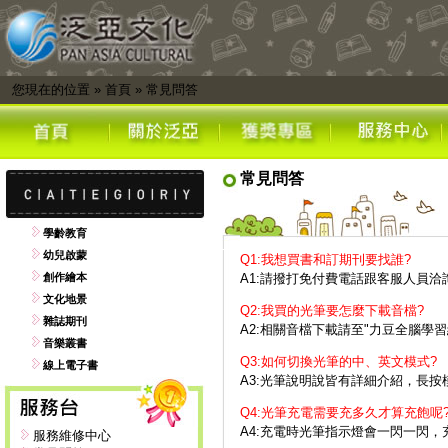
您現在的位置
»
首頁
»
常見問答
常見問答
學齡教育
幼兒啟蒙
Q1:我想買書和訂期刊要找誰?
創作繪本
A1:請撥打免付費電話跟客服人員洽
文化地景
Q2:我買的光筆要怎麼下載音檔?
雜誌期刊
A2:相關音檔下載請至"力豆全腦學
音樂叢書
Q3:如何切換光筆的中、英文模式?
線上電子書
A3:光筆說明說皆有詳細介紹，長
Q4:光筆充電需要充多久才算充飽呢
A4:充電時光筆指示燈會一閃一閃
服務維修中心