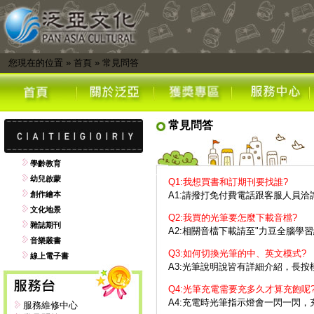
您現在的位置
»
首頁
»
常見問答
常見問答
學齡教育
幼兒啟蒙
Q1:我想買書和訂期刊要找誰?
創作繪本
A1:請撥打免付費電話跟客服人員洽
文化地景
Q2:我買的光筆要怎麼下載音檔?
雜誌期刊
A2:相關音檔下載請至"力豆全腦學
音樂叢書
Q3:如何切換光筆的中、英文模式?
線上電子書
A3:光筆說明說皆有詳細介紹，長
Q4:光筆充電需要充多久才算充飽呢
A4:充電時光筆指示燈會一閃一閃
服務維修中心