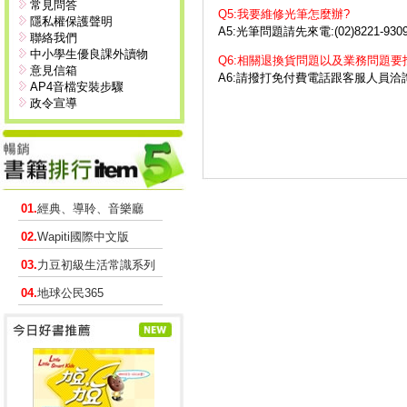
常見問答
Q5:我要維修光筆怎麼辦?
隱私權保護聲明
A5:光筆問題請先來電:(02)8221
聯絡我們
中小學生優良課外讀物
Q6:相關退換貨問題以及業務問題要
意見信箱
A6:請撥打免付費電話跟客服人員洽
AP4音檔安裝步驟
政令宣導
01.
經典、導聆、音樂廳
02.
Wapiti國際中文版
03.
力豆初級生活常識系列
04.
地球公民365