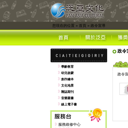
您現在的位置
»
首頁
»
政令宣導
政令
學齡教育
幼兒啟蒙
政令
創作繪本
文化地景
雜誌期刊
音樂叢書
線上電子書
服務維修中心