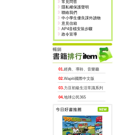
常見問答
隱私權保護聲明
聯絡我們
中小學生優良課外讀物
意見信箱
AP4音檔安裝步驟
政令宣導
01.
經典、導聆、音樂廳
02.
Wapiti國際中文版
03.
力豆初級生活常識系列
04.
地球公民365