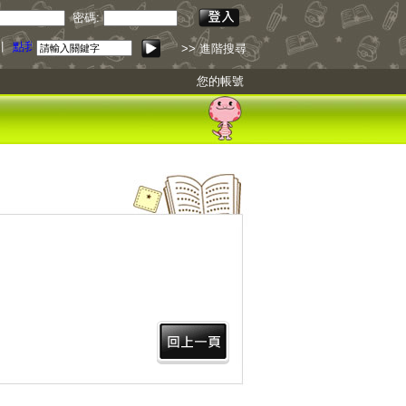
密碼:
引
點我下載
>> 進階搜尋
您的帳號