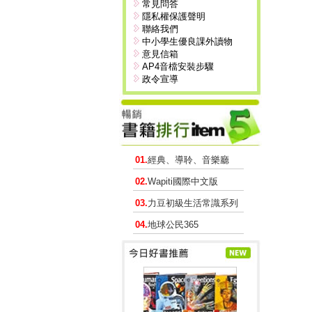
常見問答
隱私權保護聲明
聯絡我們
中小學生優良課外讀物
意見信箱
AP4音檔安裝步驟
政令宣導
01.
經典、導聆、音樂廳
02.
Wapiti國際中文版
03.
力豆初級生活常識系列
04.
地球公民365