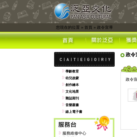
您現在的位置
»
首頁
»
政令宣導
政令
學齡教育
幼兒啟蒙
政令
創作繪本
文化地景
雜誌期刊
音樂叢書
線上電子書
服務維修中心