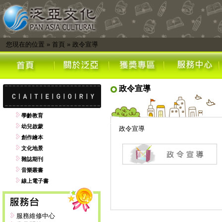
您現在的位置
»
首頁
»
政令宣導
政令宣導
學齡教育
幼兒啟蒙
政令宣導
創作繪本
文化地景
雜誌期刊
音樂叢書
線上電子書
服務維修中心