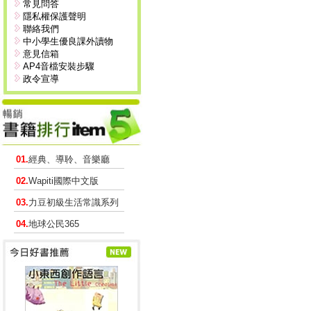
常見問答
隱私權保護聲明
聯絡我們
中小學生優良課外讀物
意見信箱
AP4音檔安裝步驟
政令宣導
01.
經典、導聆、音樂廳
02.
Wapiti國際中文版
03.
力豆初級生活常識系列
04.
地球公民365