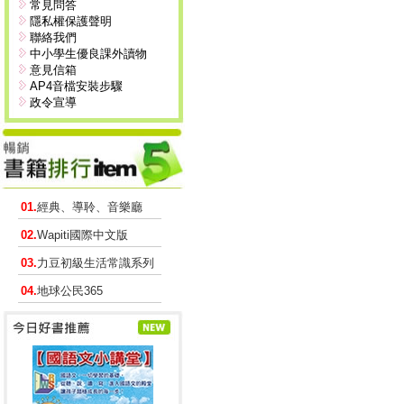
常見問答
隱私權保護聲明
聯絡我們
中小學生優良課外讀物
意見信箱
AP4音檔安裝步驟
政令宣導
01.
經典、導聆、音樂廳
02.
Wapiti國際中文版
03.
力豆初級生活常識系列
04.
地球公民365