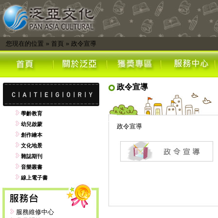
您現在的位置
»
首頁
»
政令宣導
政令宣導
學齡教育
幼兒啟蒙
政令宣導
創作繪本
文化地景
雜誌期刊
音樂叢書
線上電子書
服務維修中心