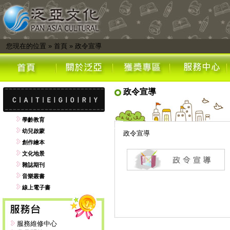
您現在的位置
»
首頁
»
政令宣導
政令宣導
學齡教育
幼兒啟蒙
政令宣導
創作繪本
文化地景
雜誌期刊
音樂叢書
線上電子書
服務維修中心