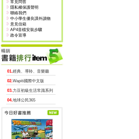
常見問答
隱私權保護聲明
聯絡我們
中小學生優良課外讀物
意見信箱
AP4音檔安裝步驟
政令宣導
01.
經典、導聆、音樂廳
02.
Wapiti國際中文版
03.
力豆初級生活常識系列
04.
地球公民365