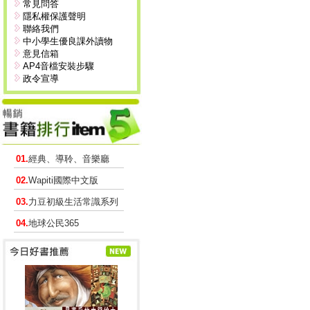
常見問答
隱私權保護聲明
聯絡我們
中小學生優良課外讀物
意見信箱
AP4音檔安裝步驟
政令宣導
01.
經典、導聆、音樂廳
02.
Wapiti國際中文版
03.
力豆初級生活常識系列
04.
地球公民365