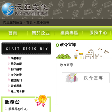
您現在的位置
»
首頁
»
政令宣導
政令宣導
學齡教育
幼兒啟蒙
政令宣導
創作繪本
文化地景
雜誌期刊
音樂叢書
線上電子書
服務維修中心