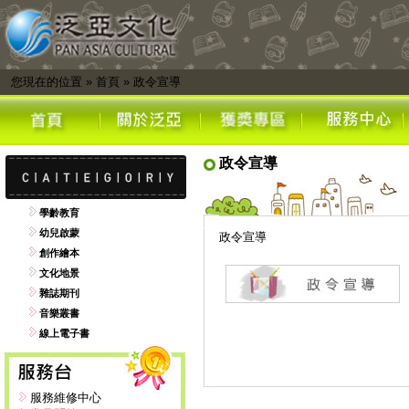
您現在的位置
»
首頁
»
政令宣導
政令宣導
學齡教育
幼兒啟蒙
政令宣導
創作繪本
文化地景
雜誌期刊
音樂叢書
線上電子書
服務維修中心