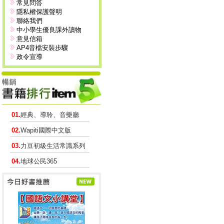
常見問答
隱私權保護聲明
聯絡我們
中小學生優良課外讀物
意見信箱
AP4音檔安裝步驟
政令宣導
01.
經典、導聆、音樂廳
02.
Wapiti國際中文版
03.
力豆初級生活常識系列
04.
地球公民365