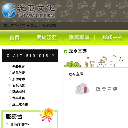
您現在的位置
»
首頁
»
政令宣導
政令宣導
學齡教育
幼兒啟蒙
政令宣導
創作繪本
文化地景
雜誌期刊
音樂叢書
線上電子書
服務維修中心