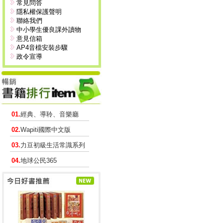
常見問答
隱私權保護聲明
聯絡我們
中小學生優良課外讀物
意見信箱
AP4音檔安裝步驟
政令宣導
01.
經典、導聆、音樂廳
02.
Wapiti國際中文版
03.
力豆初級生活常識系列
04.
地球公民365