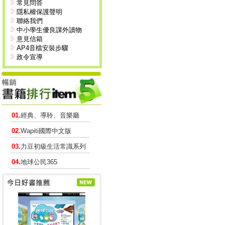
常見問答
隱私權保護聲明
聯絡我們
中小學生優良課外讀物
意見信箱
AP4音檔安裝步驟
政令宣導
01.
經典、導聆、音樂廳
02.
Wapiti國際中文版
03.
力豆初級生活常識系列
04.
地球公民365