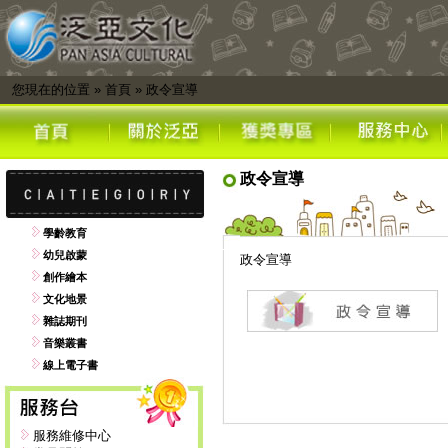
您現在的位置
»
首頁
»
政令宣導
政令宣導
學齡教育
幼兒啟蒙
政令宣導
創作繪本
文化地景
雜誌期刊
音樂叢書
線上電子書
服務維修中心