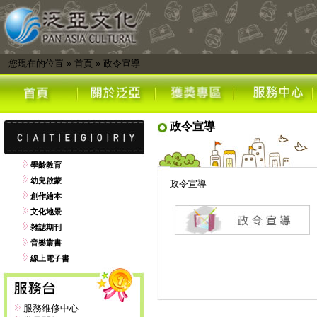
您現在的位置
»
首頁
»
政令宣導
政令宣導
學齡教育
幼兒啟蒙
政令宣導
創作繪本
文化地景
雜誌期刊
音樂叢書
線上電子書
服務維修中心