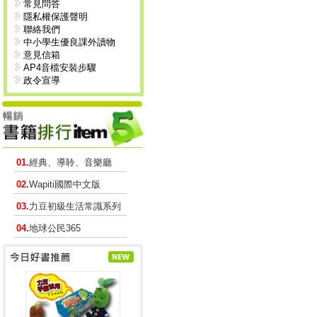
常見問答
隱私權保護聲明
聯絡我們
中小學生優良課外讀物
意見信箱
AP4音檔安裝步驟
政令宣導
01.
經典、導聆、音樂廳
02.
Wapiti國際中文版
03.
力豆初級生活常識系列
04.
地球公民365