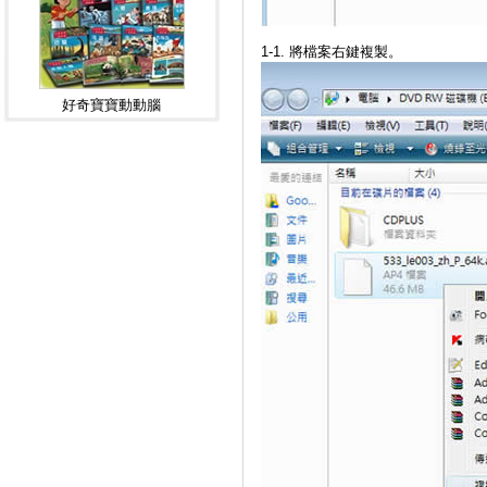
1-1. 將檔案右鍵複製。
好奇寶寶動動腦