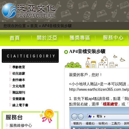
您現在的位置
»
首頁
»
AP4音檔安裝步驟
AP4音檔安裝步驟
學齡教育
幼兒啟蒙
親愛的客戶，您好！
創作繪本
<小小地球人雜誌>是一本可以閱讀
文化地景
http://www.earthcitizen365.com.tw/
雜誌期刊
1. 首先下載ap4點讀音檔，點選「
音樂叢書
點滑鼠右鍵，選擇「
檔案總管
」或「
線上電子書
服務維修中心