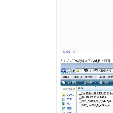
3-1. 在/AP4資料夾下右鍵貼上即可