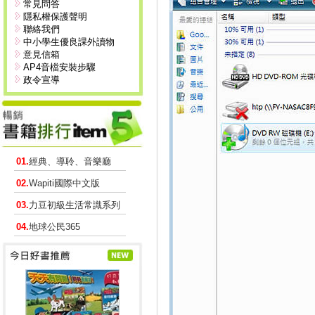
常見問答
隱私權保護聲明
聯絡我們
中小學生優良課外讀物
意見信箱
AP4音檔安裝步驟
政令宣導
01.
經典、導聆、音樂廳
02.
Wapiti國際中文版
03.
力豆初級生活常識系列
04.
地球公民365