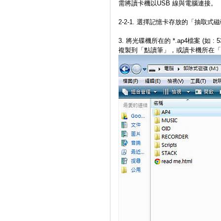
需將讀卡機以USB 線與電腦連接。
2-2-1. 選擇記憶卡存放的「抽取式
3. 將光碟機所在的 *.ap4檔案 (如 : 531_l
複製到「點讀筆」，或讀卡機所在「抽