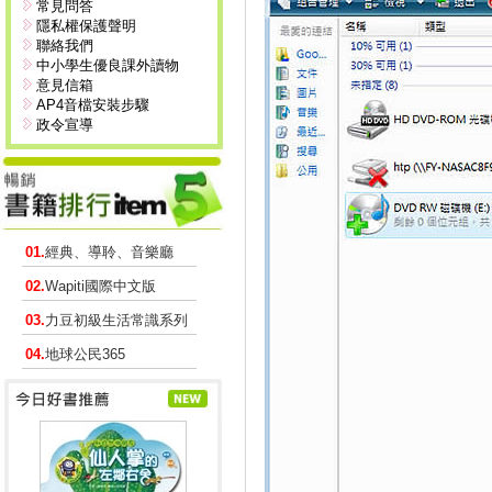
常見問答
隱私權保護聲明
聯絡我們
中小學生優良課外讀物
意見信箱
AP4音檔安裝步驟
政令宣導
01.
經典、導聆、音樂廳
02.
Wapiti國際中文版
03.
力豆初級生活常識系列
04.
地球公民365