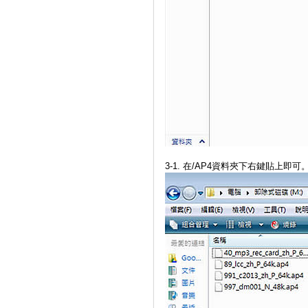
3-1. 在/AP4資料夾下右鍵貼上即可