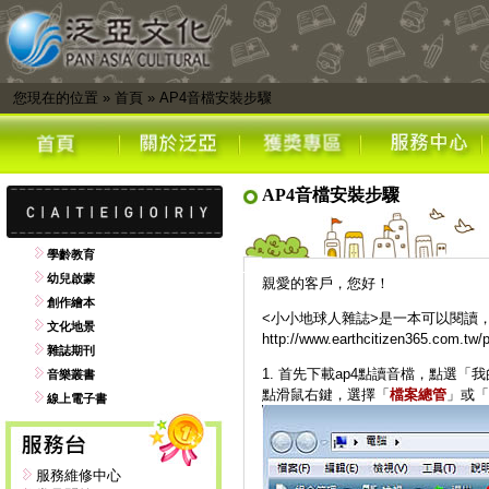
您現在的位置
»
首頁
»
AP4音檔安裝步驟
AP4音檔安裝步驟
學齡教育
幼兒啟蒙
親愛的客戶，您好！
創作繪本
<小小地球人雜誌>是一本可以閱讀
文化地景
http://www.earthcitizen365.com.tw/
雜誌期刊
1. 首先下載ap4點讀音檔，點選「
音樂叢書
點滑鼠右鍵，選擇「
檔案總管
」或「
線上電子書
服務維修中心