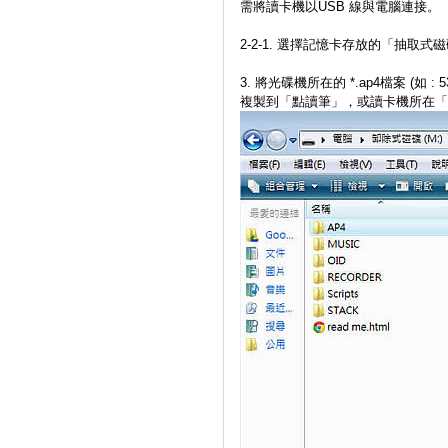
需將讀卡機以USB 線與電腦連接。
2-2-1. 選擇記憶卡存放的「抽取式
3. 將光碟機所在的 *.ap4檔案 (如 : 531_l
複製到「點讀筆」，或讀卡機所在「抽