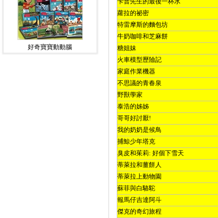
卡普先生的最後一杯水
蘿拉的祕密
特雷摩斯的麵包坊
牛奶咖啡和芝麻餅
好奇寶寶動動腦
糖姐妹
火車模型歷險記
家庭作業機器
不思議的青春泉
野獸學家
泰浩的姊姊
哥哥好討厭
!
我的奶奶是候鳥
捕鯨少年塔克
臭皮和茱莉
:
好個下雪天
蒂萊拉和薑餅人
蒂萊拉上動物園
蘇菲與白駱駝
報馬仔吉達阿斗
傑克的奇幻旅程