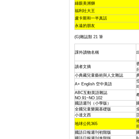
綠眼美洲獅
福利社大王
盧卡斯和一半真話
永遠的朋友
(G)雜誌類 21 筆
課外讀物名稱
讀者文摘
小典藏兒童藝術與人文雜誌
A+ English 空中美語
ABC互動英語雜誌
NO.91~NO.102
國語週刊（小學版）
全國兒童樂園基礎版
小達文西
地球公民365
國語日報週刊初階版
國語日報週刊進階版