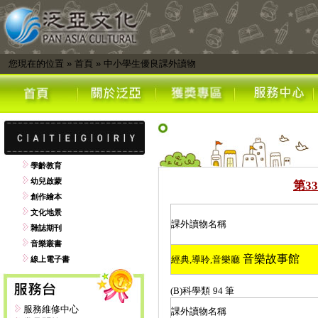
您現在的位置
»
首頁
»
中小學生優良課外讀物
學齡教育
幼兒啟蒙
第
33
創作繪本
文化地景
課外讀物名稱
雜誌期刊
音樂叢書
音樂故事館
經典
,
導聆
,
音樂廳
線上電子書
(B)
科學類
94
筆
服務維修中心
課外讀物名稱