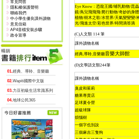
常見問答
Eye Know
：恐龍王國
/
哺乳動物
/
昆蟲
隱私權保護聲明
鏡
/
鳥兒飛飛飛
/
爬行動物
/
奇妙的身體
聯絡我們
植物
/
樹木之歌
/
水世界
/
天氣變變變
/
中小學生優良課外讀物
光
/
飛進太空
/
彩色世界
/
時間滴答滴
意見信箱
AP4音檔安裝步驟
(C)
人文類
114
筆
政令宣導
課外讀物名稱
音樂大師館
經典
,
導聆
,
音樂廳
(D)
文學語文類
244
筆
01.
經典、導聆、音樂廳
課外讀物名稱
02.
Wapiti國際中文版
臭皮和茱莉
03.
力豆初級生活常識系列
糖果專賣店
04.
地球公民365
足球夏令營
超級球隊
煩惱樹
一個字也別說
三個麻吉三隻狗