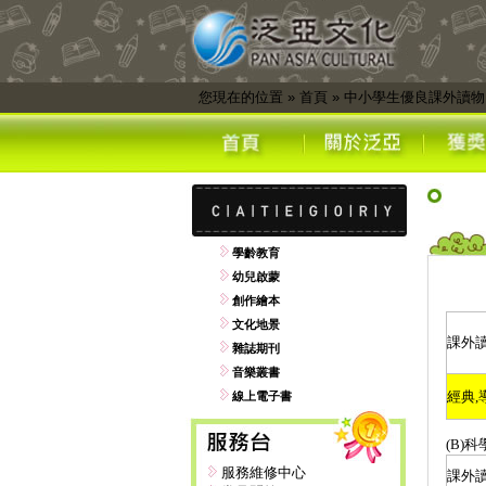
您現在的位置
»
首頁
»
中小學生優良課外讀物
學齡教育
幼兒啟蒙
創作繪本
文化地景
課外
雜誌期刊
音樂叢書
經典
,
線上電子書
(B)
科
服務維修中心
課外