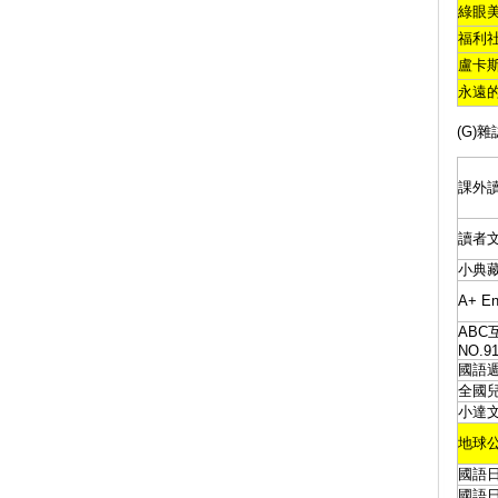
綠眼
福利
盧卡
永遠
(G)雜
課外
讀者
小典
A+ E
ABC
NO.9
國語
全國
小達
地球公
國語
國語