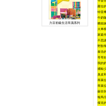
卡普
蘿拉
特雷
牛奶
力豆初級生活常識系列
糖姐
火車
家庭
不思
野獸
泰浩
哥哥
我的
捕鯨
臭皮
蒂萊
蒂萊
蘇菲
報馬
傑克