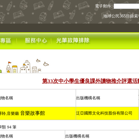
電子郵件:
地球公民365目錄索
第
次中小學生優良課外讀物推介評選活
33
讀物名稱
出版機構名稱
音樂故事館
泛亞國際文化科技股份有限公司
導聆
,
音樂廳
學類
94
筆
讀物名稱
出版機構名稱