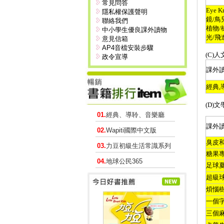
常見問答
Eye K
隱私權保護聲明
鏡
/
鳥
聯絡我們
植物
/
中小學生優良課外讀物
光
/
飛
意見信箱
AP4音檔安裝步驟
(C)
人
政令宣導
課外
經典
,
(D)
文
01.
經典、導聆、音樂廳
課外
02.
Wapiti國際中文版
臭皮
03.
力豆初級生活常識系列
糖果
04.
地球公民365
足球
超級
煩惱
一個
三個