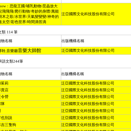
now
：恐龍王國
/
哺乳動物
/
昆蟲放大
兒飛飛飛
/
爬行動物
/
奇妙的身體
/
萬能
泛亞國際文化科技股份有限公司
樹木之歌
/
水世界
/
天氣變變變
/
神奇的
進太空
/
彩色世界
/
時間滴答滴
文類
114
筆
讀物名稱
出版機構名稱
音樂大師館
泛亞國際文化科技股份有限公司
導聆
,
音樂廳
學語文類
244
筆
讀物名稱
出版機構名稱
和茱莉
泛亞國際文化科技股份有限公司
專賣店
泛亞國際文化科技股份有限公司
夏令營
泛亞國際文化科技股份有限公司
球隊
泛亞國際文化科技股份有限公司
樹
泛亞國際文化科技股份有限公司
字也別說
泛亞國際文化科技股份有限公司
麻吉三隻狗
泛亞國際文化科技股份有限公司