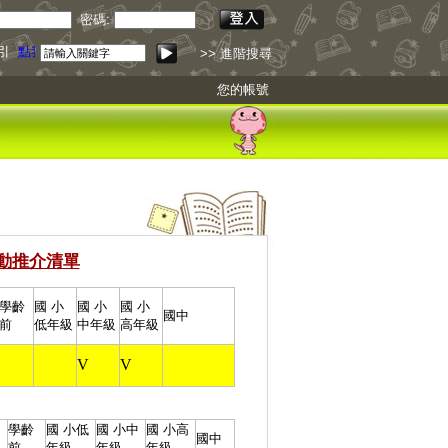
密碼:
引
點我下載
>> 進階搜尋
您的帳號
動推介清單
學齡
國 小
國 小
國 小
國中
前
低年級
中年級
高年級
V
V
學齡
國 小
低
國 小
中
國 小
高
國中
前
年級
年級
年級