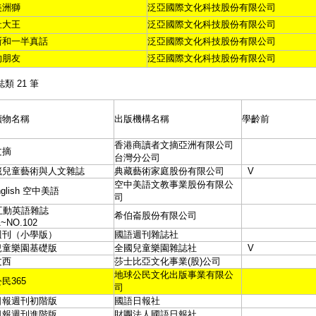
美洲獅
泛亞國際文化科技股份有限公司
社大王
泛亞國際文化科技股份有限公司
斯和一半真話
泛亞國際文化科技股份有限公司
的朋友
泛亞國際文化科技股份有限公司
誌類 21 筆
讀物名稱
出版機構名稱
學齡前
香港商讀者文摘亞洲有限公司
文摘
台灣分公司
藏兒童藝術與人文雜誌
典藏藝術家庭股份有限公司
V
空中美語文教事業股份有限公
nglish 空中美語
司
互動英語雜誌
希伯崙股份有限公司
1~NO.102
週刊（小學版）
國語週刊雜誌社
兒童樂園基礎版
全國兒童樂園雜誌社
V
文西
莎士比亞文化事業(股)公司
地球公民文化出版事業有限公
民365
司
日報週刊初階版
國語日報社
日報週刊進階版
財團法人國語日報社