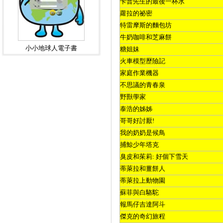
卡普先生的最後一杯水
蘿拉的祕密
特雷摩斯的麵包坊
牛奶咖啡和芝麻餅
小小地球人電子書
糖姐妹
火車模型歷險記
家庭作業機器
不思議的青春泉
野獸學家
泰浩的姊姊
哥哥好討厭
!
我的奶奶是候鳥
捕鯨少年塔克
臭皮和茱莉
:
好個下雪天
蒂萊拉和薑餅人
蒂萊拉上動物園
蘇菲與白駱駝
報馬仔吉達阿斗
傑克的奇幻旅程