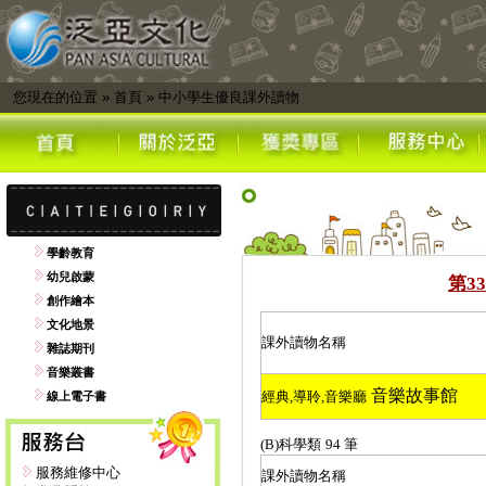
您現在的位置
»
首頁
»
中小學生優良課外讀物
學齡教育
幼兒啟蒙
第
33
創作繪本
文化地景
課外讀物名稱
雜誌期刊
音樂叢書
音樂故事館
經典
,
導聆
,
音樂廳
線上電子書
(B)
科學類
94
筆
服務維修中心
課外讀物名稱