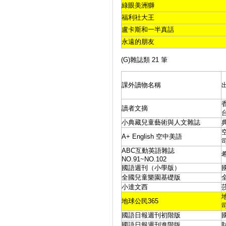
綠眼美洲獅
福利社大王
盧卡斯和一半真話
永遠的朋友
(G)雜誌類 21 筆
課外讀物名稱
讀者文摘
小典藏兒童藝術與人文雜誌
A+ English 空中美語
ABC互動英語雜誌
NO.91~NO.102
國語週刊（小學版）
全國兒童樂園基礎版
小達文西
地球公民365
國語日報週刊初階版
國語日報週刊進階版