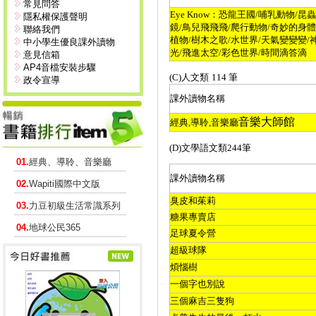
常見問答
Eye Know
：恐龍王國
/
哺乳動物
/
昆蟲
隱私權保護聲明
鏡
/
鳥兒飛飛飛
/
爬行動物
/
奇妙的身體
聯絡我們
植物
/
樹木之歌
/
水世界
/
天氣變變變
/
中小學生優良課外讀物
光
/
飛進太空
/
彩色世界
/
時間滴答滴
意見信箱
AP4音檔安裝步驟
(C)
人文類
114
筆
政令宣導
課外讀物名稱
音樂大師館
經典
,
導聆
,
音樂廳
(D)
文學語文類
244
筆
01.
經典、導聆、音樂廳
課外讀物名稱
02.
Wapiti國際中文版
臭皮和茱莉
03.
力豆初級生活常識系列
糖果專賣店
04.
地球公民365
足球夏令營
超級球隊
煩惱樹
一個字也別說
三個麻吉三隻狗