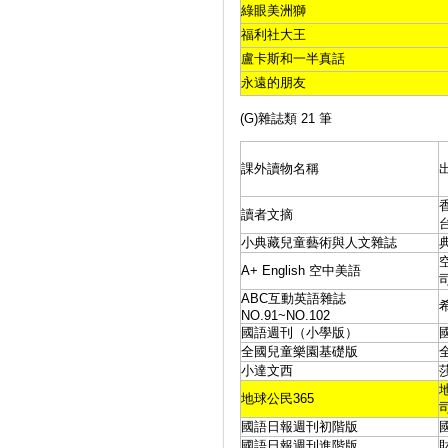
綠眼美洲獅
福利社大王
盧卡斯和一半真話
永遠的朋友
(G)雜誌類 21 筆
課外讀物名稱
讀者文摘
小典藏兒童藝術與人文雜誌
A+ English 空中美語
ABC互動英語雜誌
NO.91~NO.102
國語週刊（小學版）
全國兒童樂園基礎版
小達文西
地球公民365
國語日報週刊初階版
國語日報週刊進階版