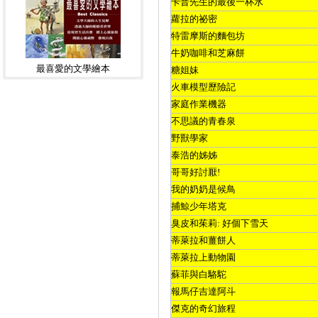
卡普先生的最後一杯水
蘿拉的祕密
特雷摩斯的麵包坊
牛奶咖啡和芝麻餅
最喜愛的文學繪本
糖姐妹
火車模型歷險記
家庭作業機器
不思議的青春泉
野獸學家
泰浩的姊姊
哥哥好討厭
!
我的奶奶是候鳥
捕鯨少年塔克
臭皮和茱莉
:
好個下雪天
蒂萊拉和薑餅人
蒂萊拉上動物園
蘇菲與白駱駝
報馬仔吉達阿斗
傑克的奇幻旅程