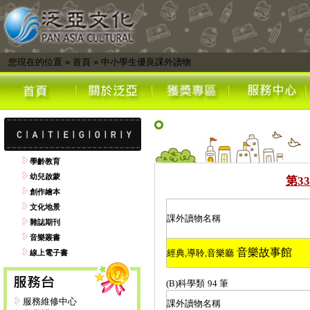
您現在的位置
»
首頁
»
中小學生優良課外讀物
學齡教育
幼兒啟蒙
第
33
創作繪本
文化地景
課外讀物名稱
雜誌期刊
音樂叢書
音樂故事館
經典
,
導聆
,
音樂廳
線上電子書
(B)
科學類
94
筆
服務維修中心
課外讀物名稱