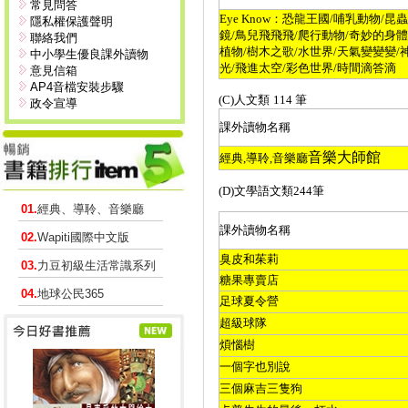
常見問答
Eye Know
：恐龍王國
/
哺乳動物
/
昆蟲
隱私權保護聲明
鏡
/
鳥兒飛飛飛
/
爬行動物
/
奇妙的身體
聯絡我們
植物
/
樹木之歌
/
水世界
/
天氣變變變
/
中小學生優良課外讀物
光
/
飛進太空
/
彩色世界
/
時間滴答滴
意見信箱
AP4音檔安裝步驟
(C)
人文類
114
筆
政令宣導
課外讀物名稱
音樂大師館
經典
,
導聆
,
音樂廳
(D)
文學語文類
244
筆
01.
經典、導聆、音樂廳
課外讀物名稱
02.
Wapiti國際中文版
臭皮和茱莉
03.
力豆初級生活常識系列
糖果專賣店
04.
地球公民365
足球夏令營
超級球隊
煩惱樹
一個字也別說
三個麻吉三隻狗