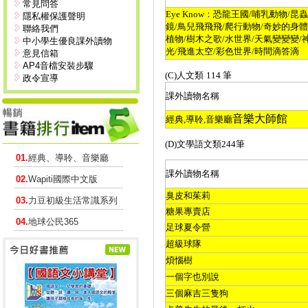
常見問答
Eye Know
：恐龍王國
/
哺乳動物
/
昆蟲
隱私權保護聲明
鏡
/
鳥兒飛飛飛
/
爬行動物
/
奇妙的身體
聯絡我們
植物
/
樹木之歌
/
水世界
/
天氣變變變
/
中小學生優良課外讀物
光
/
飛進太空
/
彩色世界
/
時間滴答滴
意見信箱
AP4音檔安裝步驟
(C)
人文類
114
筆
政令宣導
課外讀物名稱
音樂大師館
經典
,
導聆
,
音樂廳
(D)
文學語文類
244
筆
01.
經典、導聆、音樂廳
課外讀物名稱
02.
Wapiti國際中文版
臭皮和茱莉
03.
力豆初級生活常識系列
糖果專賣店
04.
地球公民365
足球夏令營
超級球隊
煩惱樹
一個字也別說
三個麻吉三隻狗