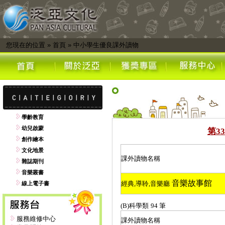
您現在的位置
»
首頁
»
中小學生優良課外讀物
學齡教育
幼兒啟蒙
第
33
創作繪本
文化地景
課外讀物名稱
雜誌期刊
音樂叢書
音樂故事館
經典
,
導聆
,
音樂廳
線上電子書
(B)
科學類
94
筆
服務維修中心
課外讀物名稱