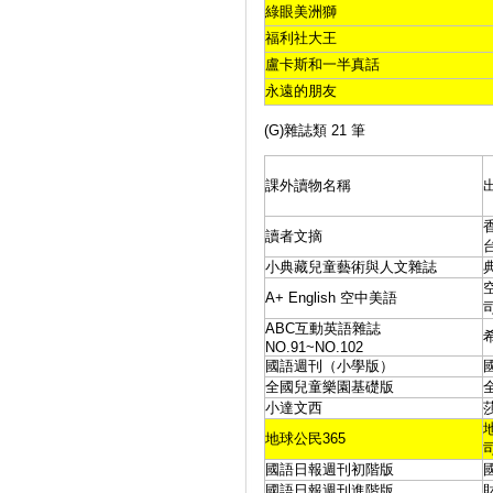
綠眼美洲獅
福利社大王
盧卡斯和一半真話
永遠的朋友
(G)雜誌類 21 筆
課外讀物名稱
讀者文摘
小典藏兒童藝術與人文雜誌
A+ English 空中美語
ABC互動英語雜誌
NO.91~NO.102
國語週刊（小學版）
全國兒童樂園基礎版
小達文西
地球公民365
國語日報週刊初階版
國語日報週刊進階版