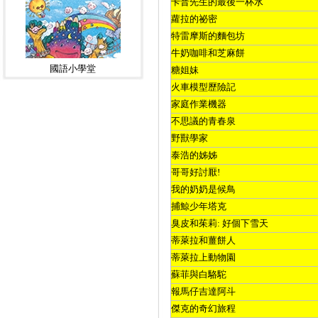
卡普先生的最後一杯水
蘿拉的祕密
特雷摩斯的麵包坊
牛奶咖啡和芝麻餅
國語小學堂
糖姐妹
火車模型歷險記
家庭作業機器
不思議的青春泉
野獸學家
泰浩的姊姊
哥哥好討厭
!
我的奶奶是候鳥
捕鯨少年塔克
臭皮和茱莉
:
好個下雪天
蒂萊拉和薑餅人
蒂萊拉上動物園
蘇菲與白駱駝
報馬仔吉達阿斗
傑克的奇幻旅程