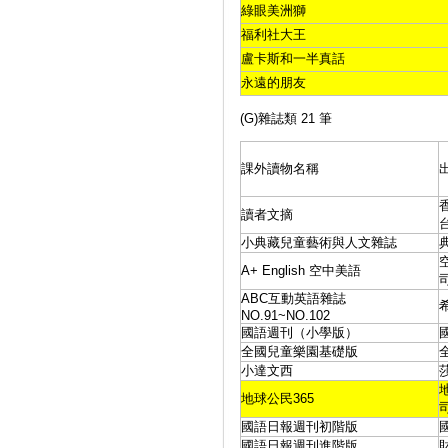
綠眼美洲獅
福利社大王
盧卡斯和一半真話
永遠的朋友
(G)雜誌類 21 筆
課外讀物名稱
讀者文摘
小典藏兒童藝術與人文雜誌
A+ English 空中美語
ABC互動英語雜誌
NO.91~NO.102
國語週刊（小學版）
全國兒童樂園基礎版
小達文西
地球公民365
國語日報週刊初階版
國語日報週刊進階版