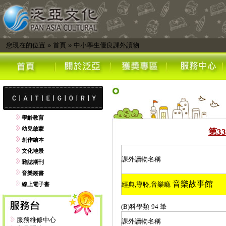
您現在的位置
»
首頁
»
中小學生優良課外讀物
學齡教育
幼兒啟蒙
第
33
創作繪本
文化地景
課外讀物名稱
雜誌期刊
音樂叢書
音樂故事館
經典
,
導聆
,
音樂廳
線上電子書
(B)
科學類
94
筆
服務維修中心
課外讀物名稱