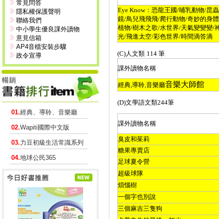
常見問答
Eye Know
：恐龍王國
/
哺乳動物
/
昆蟲
隱私權保護聲明
鏡
/
鳥兒飛飛飛
/
爬行動物
/
奇妙的身體
聯絡我們
植物
/
樹木之歌
/
水世界
/
天氣變變變
/
中小學生優良課外讀物
光
/
飛進太空
/
彩色世界
/
時間滴答滴
意見信箱
AP4音檔安裝步驟
(C)
人文類
114
筆
政令宣導
課外讀物名稱
音樂大師館
經典
,
導聆
,
音樂廳
(D)
文學語文類
244
筆
01.
經典、導聆、音樂廳
課外讀物名稱
02.
Wapiti國際中文版
臭皮和茱莉
03.
力豆初級生活常識系列
糖果專賣店
04.
地球公民365
足球夏令營
超級球隊
煩惱樹
一個字也別說
三個麻吉三隻狗