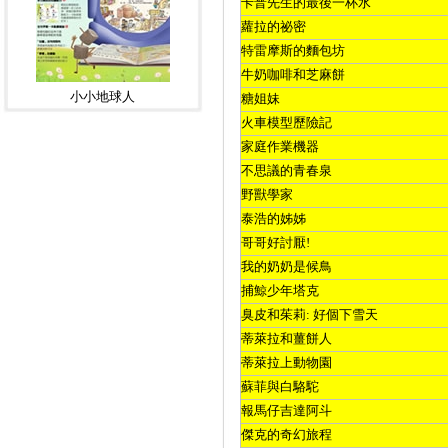
卡普先生的最後一杯水
蘿拉的祕密
特雷摩斯的麵包坊
牛奶咖啡和芝麻餅
小小地球人
糖姐妹
火車模型歷險記
家庭作業機器
不思議的青春泉
野獸學家
泰浩的姊姊
哥哥好討厭
!
我的奶奶是候鳥
捕鯨少年塔克
臭皮和茱莉
:
好個下雪天
蒂萊拉和薑餅人
蒂萊拉上動物園
蘇菲與白駱駝
報馬仔吉達阿斗
傑克的奇幻旅程