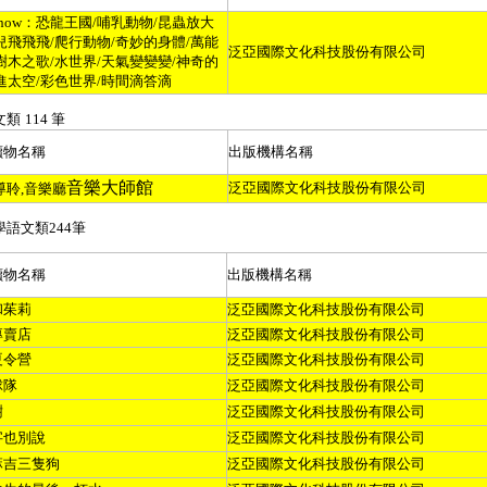
now
：恐龍王國
/
哺乳動物
/
昆蟲放大
兒飛飛飛
/
爬行動物
/
奇妙的身體
/
萬能
泛亞國際文化科技股份有限公司
樹木之歌
/
水世界
/
天氣變變變
/
神奇的
進太空
/
彩色世界
/
時間滴答滴
文類
114
筆
讀物名稱
出版機構名稱
音樂大師館
泛亞國際文化科技股份有限公司
導聆
,
音樂廳
學語文類
244
筆
讀物名稱
出版機構名稱
和茱莉
泛亞國際文化科技股份有限公司
專賣店
泛亞國際文化科技股份有限公司
夏令營
泛亞國際文化科技股份有限公司
球隊
泛亞國際文化科技股份有限公司
樹
泛亞國際文化科技股份有限公司
字也別說
泛亞國際文化科技股份有限公司
麻吉三隻狗
泛亞國際文化科技股份有限公司