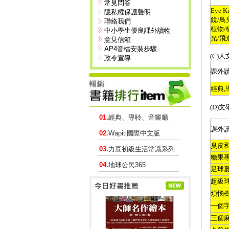
常見問答
Eye K
隱私權保護聲明
鏡
/
鳥
聯絡我們
植物
/
中小學生優良課外讀物
光
/
飛
意見信箱
AP4音檔安裝步驟
(C)
人
政令宣導
課外
經典
,
(D)
文
01.
經典、導聆、音樂廳
課外
02.
Wapiti國際中文版
臭皮
03.
力豆初級生活常識系列
糖果
04.
地球公民365
足球
超級
煩惱
一個
三個