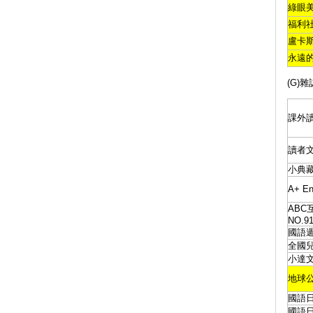
綠眼
福利
盧卡
永遠
(G)雜
課外
讀者
小典
A+ E
ABC
NO.9
國語
全國
小達
地球公
國語
國語