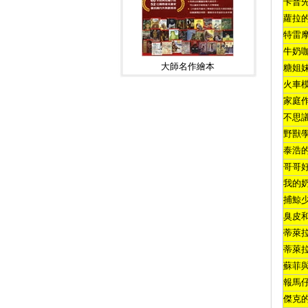
卡普
蘿拉
特雷
牛奶
大師名作繪本
糖姐
火車
家庭
不思
野獸
泰浩
哥哥
我的
捕鯨
臭皮
蒂萊
蒂萊
蘇菲
報馬
傑克