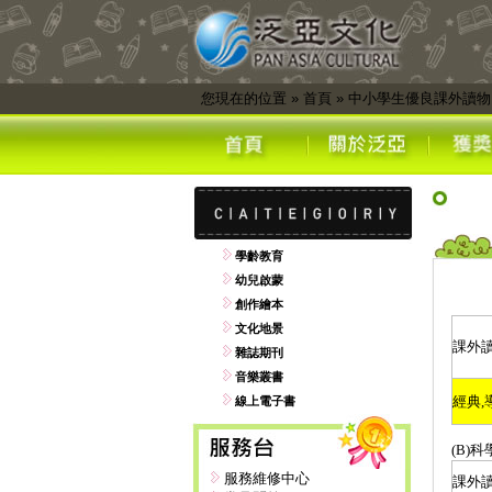
您現在的位置
»
首頁
»
中小學生優良課外讀物
學齡教育
幼兒啟蒙
創作繪本
文化地景
課外
雜誌期刊
音樂叢書
經典
,
線上電子書
(B)
科
服務維修中心
課外