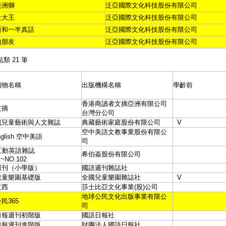
美洲獅
泛亞國際文化科技股份有限公司
社大王
泛亞國際文化科技股份有限公司
斯和一半真話
泛亞國際文化科技股份有限公司
的朋友
泛亞國際文化科技股份有限公司
誌類 21 筆
讀物名稱
出版機構名稱
學齡前
香港商讀者文摘亞洲有限公司
文摘
台灣分公司
藏兒童藝術與人文雜誌
典藏藝術家庭股份有限公司
V
空中美語文教事業股份有限公
nglish 空中美語
司
互動英語雜誌
希伯崙股份有限公司
1~NO.102
週刊（小學版）
國語週刊雜誌社
兒童樂園基礎版
全國兒童樂園雜誌社
V
文西
莎士比亞文化事業(股)公司
地球公民文化出版事業有限公
民365
司
日報週刊初階版
國語日報社
日報週刊進階版
財團法人國語日報社