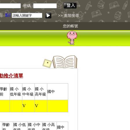
密碼:
引
點我下載
>> 進階搜尋
您的帳號
動推介清單
學齡
國 小
國 小
國 小
國中
前
低年級
中年級
高年級
V
V
學齡
國 小
低
國 小
中
國 小
高
國中
前
年級
年級
年級