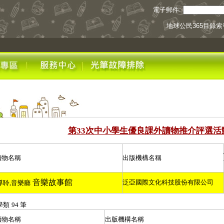
電子郵件:
地球公民365目錄索
第
次中小學生優良課外讀物推介評選活
33
讀物名稱
出版機構名稱
音樂故事館
泛亞國際文化科技股份有限公司
導聆
,
音樂廳
學類
94
筆
讀物名稱
出版機構名稱