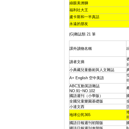
綠眼美洲獅
福利社大王
盧卡斯和一半真話
永遠的朋友
(G)雜誌類 21 筆
課外讀物名稱
讀者文摘
小典藏兒童藝術與人文雜誌
A+ English 空中美語
ABC互動英語雜誌
NO.91~NO.102
國語週刊（小學版）
全國兒童樂園基礎版
小達文西
地球公民365
國語日報週刊初階版
國語日報週刊進階版