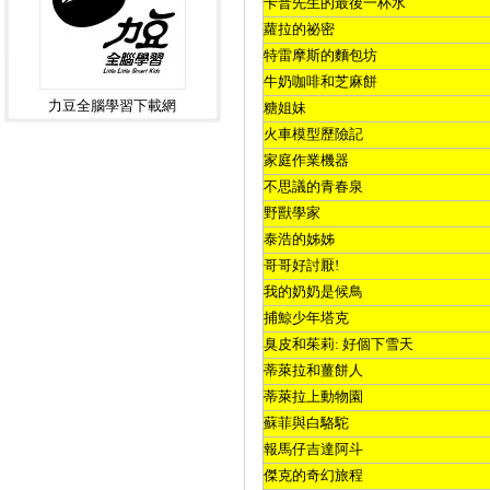
卡普先生的最後一杯水
蘿拉的祕密
特雷摩斯的麵包坊
牛奶咖啡和芝麻餅
力豆全腦學習下載網
糖姐妹
火車模型歷險記
家庭作業機器
不思議的青春泉
野獸學家
泰浩的姊姊
哥哥好討厭
!
我的奶奶是候鳥
捕鯨少年塔克
臭皮和茱莉
:
好個下雪天
蒂萊拉和薑餅人
蒂萊拉上動物園
蘇菲與白駱駝
報馬仔吉達阿斗
傑克的奇幻旅程