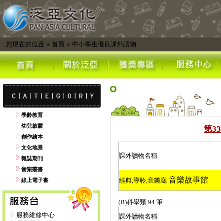
您現在的位置
»
首頁
»
中小學生優良課外讀物
學齡教育
幼兒啟蒙
第
33
創作繪本
文化地景
課外讀物名稱
雜誌期刊
音樂叢書
音樂故事館
經典
,
導聆
,
音樂廳
線上電子書
(B)
科學類
94
筆
服務維修中心
課外讀物名稱