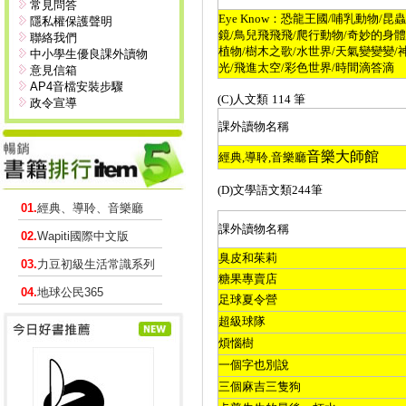
常見問答
Eye Know
：恐龍王國
/
哺乳動物
/
昆蟲
隱私權保護聲明
鏡
/
鳥兒飛飛飛
/
爬行動物
/
奇妙的身體
聯絡我們
植物
/
樹木之歌
/
水世界
/
天氣變變變
/
中小學生優良課外讀物
光
/
飛進太空
/
彩色世界
/
時間滴答滴
意見信箱
AP4音檔安裝步驟
(C)
人文類
114
筆
政令宣導
課外讀物名稱
音樂大師館
經典
,
導聆
,
音樂廳
(D)
文學語文類
244
筆
01.
經典、導聆、音樂廳
課外讀物名稱
02.
Wapiti國際中文版
臭皮和茱莉
03.
力豆初級生活常識系列
糖果專賣店
04.
地球公民365
足球夏令營
超級球隊
煩惱樹
一個字也別說
三個麻吉三隻狗