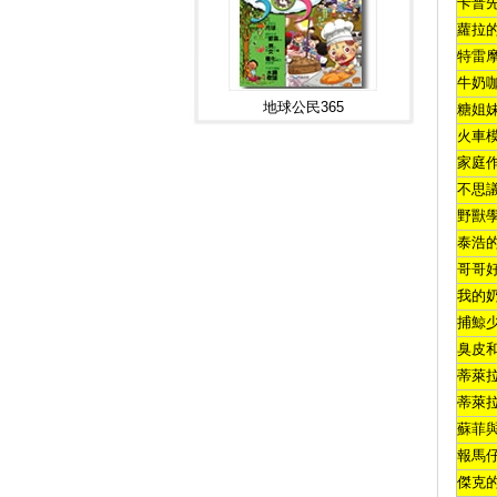
卡普
蘿拉
特雷
牛奶
地球公民365
糖姐
火車
家庭
不思
野獸
泰浩
哥哥
我的
捕鯨
臭皮
蒂萊
蒂萊
蘇菲
報馬
傑克