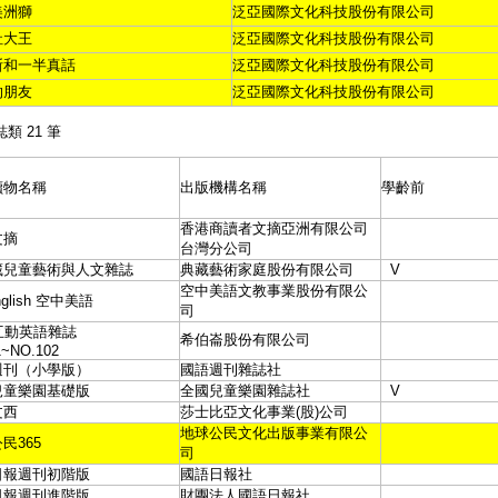
美洲獅
泛亞國際文化科技股份有限公司
社大王
泛亞國際文化科技股份有限公司
斯和一半真話
泛亞國際文化科技股份有限公司
的朋友
泛亞國際文化科技股份有限公司
誌類 21 筆
讀物名稱
出版機構名稱
學齡前
香港商讀者文摘亞洲有限公司
文摘
台灣分公司
藏兒童藝術與人文雜誌
典藏藝術家庭股份有限公司
V
空中美語文教事業股份有限公
nglish 空中美語
司
互動英語雜誌
希伯崙股份有限公司
1~NO.102
週刊（小學版）
國語週刊雜誌社
兒童樂園基礎版
全國兒童樂園雜誌社
V
文西
莎士比亞文化事業(股)公司
地球公民文化出版事業有限公
民365
司
日報週刊初階版
國語日報社
日報週刊進階版
財團法人國語日報社