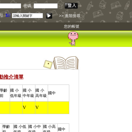
密碼:
引
點我下載
>> 進階搜尋
您的帳號
動推介清單
學齡
國 小
國 小
國 小
國中
前
低年級
中年級
高年級
V
V
學齡
國 小
低
國 小
中
國 小
高
國中
前
年級
年級
年級