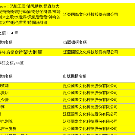
now
：恐龍王國
/
哺乳動物
/
昆蟲放大
兒飛飛飛
/
爬行動物
/
奇妙的身體
/
萬能
泛亞國際文化科技股份有限公司
樹木之歌
/
水世界
/
天氣變變變
/
神奇的
進太空
/
彩色世界
/
時間滴答滴
文類
114
筆
讀物名稱
出版機構名稱
音樂大師館
泛亞國際文化科技股份有限公司
導聆
,
音樂廳
學語文類
244
筆
讀物名稱
出版機構名稱
和茱莉
泛亞國際文化科技股份有限公司
專賣店
泛亞國際文化科技股份有限公司
夏令營
泛亞國際文化科技股份有限公司
球隊
泛亞國際文化科技股份有限公司
樹
泛亞國際文化科技股份有限公司
字也別說
泛亞國際文化科技股份有限公司
麻吉三隻狗
泛亞國際文化科技股份有限公司