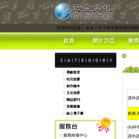
您現在的位置
»
首頁
»
中小學生優良課外讀物
學齡教育
幼兒啟蒙
創作繪本
文化地景
課外
雜誌期刊
音樂叢書
經典
,
線上電子書
(B)
科
服務維修中心
課外