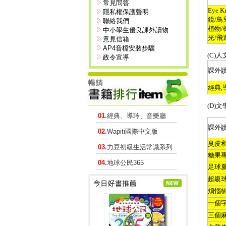
常見問答
Eye K
隱私權保護聲明
鏡
/
鳥
聯絡我們
植物
/
中小學生優良課外讀物
光
/
飛
意見信箱
AP4音檔安裝步驟
(C)
人
政令宣導
課外
經典
,
(D)
文
01.
經典、導聆、音樂廳
課外
02.
Wapiti國際中文版
臭皮
03.
力豆初級生活常識系列
糖果
04.
地球公民365
足球
超級
煩惱
一個
三個