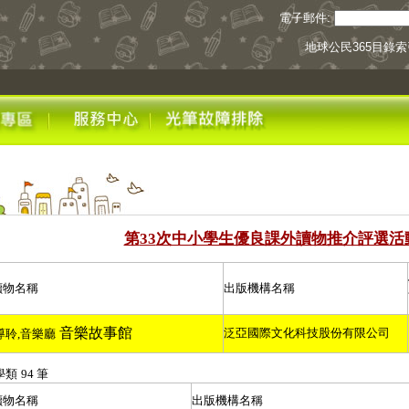
電子郵件:
地球公民365目錄索
第
次中小學生優良課外讀物推介評選活
33
讀物名稱
出版機構名稱
音樂故事館
泛亞國際文化科技股份有限公司
導聆
,
音樂廳
學類
94
筆
讀物名稱
出版機構名稱