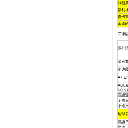
綠眼
福利
盧卡
永遠
(G)雜
課外
讀者
小典
A+ E
ABC
NO.9
國語
全國
小達
地球公
國語
國語