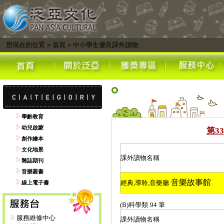
您現在的位置
»
首頁
»
中小學生優良課外讀物
學齡教育
幼兒啟蒙
第
33
創作繪本
文化地景
課外讀物名稱
雜誌期刊
音樂叢書
音樂故事館
經典
,
導聆
,
音樂廳
線上電子書
(B)
科學類
94
筆
服務維修中心
課外讀物名稱