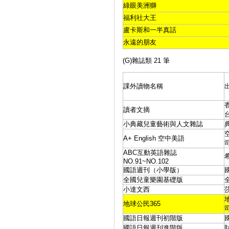
綠眼美洲獅
福利社大王
盧卡斯和一半真話
永遠的朋友
(G)雜誌類 21 筆
課外讀物名稱
讀者文摘
小典藏兒童藝術與人文雜誌
A+ English 空中美語
ABC互動英語雜誌
NO.91~NO.102
國語週刊（小學版）
全國兒童樂園基礎版
小達文西
地球公民365
國語日報週刊初階版
國語日報週刊進階版