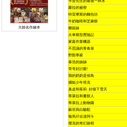
卡普先生的最後一杯水
蘿拉的祕密
特雷摩斯的麵包坊
牛奶咖啡和芝麻餅
大師名作繪本
糖姐妹
火車模型歷險記
家庭作業機器
不思議的青春泉
野獸學家
泰浩的姊姊
哥哥好討厭
!
我的奶奶是候鳥
捕鯨少年塔克
臭皮和茱莉
:
好個下雪天
蒂萊拉和薑餅人
蒂萊拉上動物園
蘇菲與白駱駝
報馬仔吉達阿斗
傑克的奇幻旅程