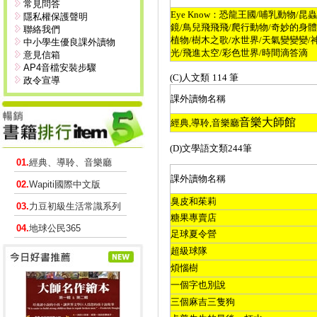
常見問答
Eye Know
：恐龍王國
/
哺乳動物
/
昆蟲
隱私權保護聲明
鏡
/
鳥兒飛飛飛
/
爬行動物
/
奇妙的身體
聯絡我們
植物
/
樹木之歌
/
水世界
/
天氣變變變
/
中小學生優良課外讀物
光
/
飛進太空
/
彩色世界
/
時間滴答滴
意見信箱
AP4音檔安裝步驟
(C)
人文類
114
筆
政令宣導
課外讀物名稱
音樂大師館
經典
,
導聆
,
音樂廳
(D)
文學語文類
244
筆
01.
經典、導聆、音樂廳
課外讀物名稱
02.
Wapiti國際中文版
臭皮和茱莉
03.
力豆初級生活常識系列
糖果專賣店
04.
地球公民365
足球夏令營
超級球隊
煩惱樹
一個字也別說
三個麻吉三隻狗