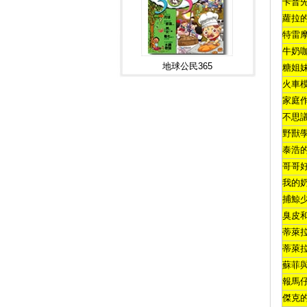
卡普
蘿拉
特雷
牛奶
地球公民365
糖姐
火車
家庭
不思
野獸
泰浩
哥哥
我的
捕鯨
臭皮
蒂萊
蒂萊
蘇菲
報馬
傑克