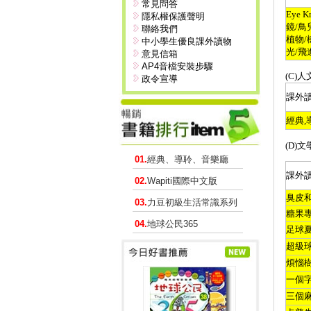
常見問答
Eye K
隱私權保護聲明
鏡
/
鳥
聯絡我們
植物
/
中小學生優良課外讀物
光
/
飛
意見信箱
AP4音檔安裝步驟
(C)
人
政令宣導
課外
經典
,
(D)
文
01.
經典、導聆、音樂廳
課外
02.
Wapiti國際中文版
臭皮
03.
力豆初級生活常識系列
糖果
04.
地球公民365
足球
超級
煩惱
一個
三個