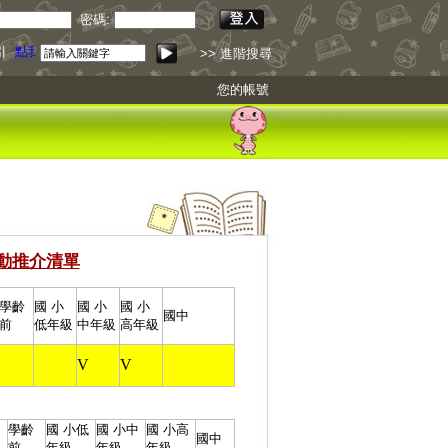
密碼:
引
點我下載
>> 進階搜尋
您的帳號
動推介清單
學齡
國 小
國 小
國 小
國中
前
低年級
中年級
高年級
V
V
學齡
國 小
低
國 小
中
國 小
高
國中
前
年級
年級
年級