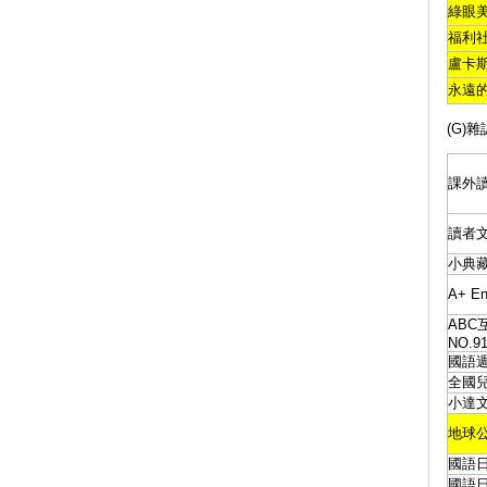
綠眼
福利
盧卡
永遠
(G)雜
課外
讀者
小典
A+ E
ABC
NO.9
國語
全國
小達
地球公
國語
國語