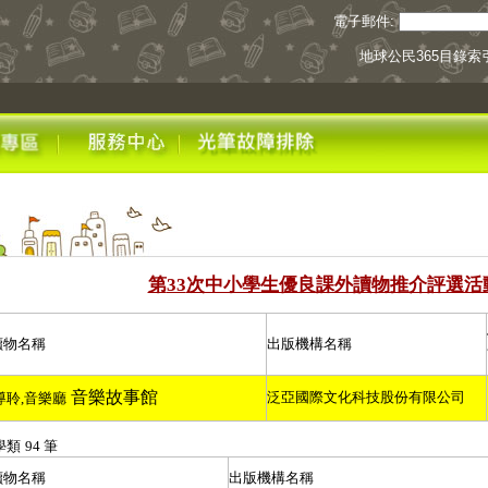
電子郵件:
地球公民365目錄索
第
次中小學生優良課外讀物推介評選活
33
讀物名稱
出版機構名稱
音樂故事館
泛亞國際文化科技股份有限公司
導聆
,
音樂廳
學類
94
筆
讀物名稱
出版機構名稱