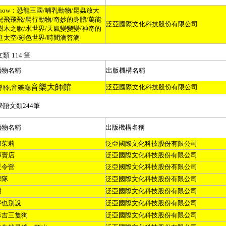
now
：恐龍王國
/
哺乳動物
/
昆蟲放大
兒飛飛飛
/
爬行動物
/
奇妙的身體
/
萬能
泛亞國際文化科技股份有限公司
樹木之歌
/
水世界
/
天氣變變變
/
神奇的
進太空
/
彩色世界
/
時間滴答滴
文類
114
筆
讀物名稱
出版機構名稱
音樂大師館
泛亞國際文化科技股份有限公司
導聆
,
音樂廳
學語文類
244
筆
讀物名稱
出版機構名稱
和茱莉
泛亞國際文化科技股份有限公司
專賣店
泛亞國際文化科技股份有限公司
夏令營
泛亞國際文化科技股份有限公司
球隊
泛亞國際文化科技股份有限公司
樹
泛亞國際文化科技股份有限公司
字也別說
泛亞國際文化科技股份有限公司
麻吉三隻狗
泛亞國際文化科技股份有限公司