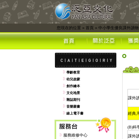
您現在的位置
»
首頁
»
中小學生優良課外讀物
學齡教育
幼兒啟蒙
創作繪本
文化地景
課外
雜誌期刊
音樂叢書
經典
,
線上電子書
(B)
科
服務維修中心
課外