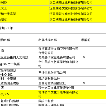
美洲獅
泛亞國際文化科技股份有限公司
社大王
泛亞國際文化科技股份有限公司
斯和一半真話
泛亞國際文化科技股份有限公司
的朋友
泛亞國際文化科技股份有限公司
誌類 21 筆
讀物名稱
出版機構名稱
學齡前
香港商讀者文摘亞洲有限公司
文摘
台灣分公司
藏兒童藝術與人文雜誌
典藏藝術家庭股份有限公司
V
空中美語文教事業股份有限公
nglish 空中美語
司
互動英語雜誌
希伯崙股份有限公司
1~NO.102
週刊（小學版）
國語週刊雜誌社
兒童樂園基礎版
全國兒童樂園雜誌社
V
文西
莎士比亞文化事業(股)公司
地球公民文化出版事業有限公
民365
司
日報週刊初階版
國語日報社
日報週刊進階版
財團法人國語日報社