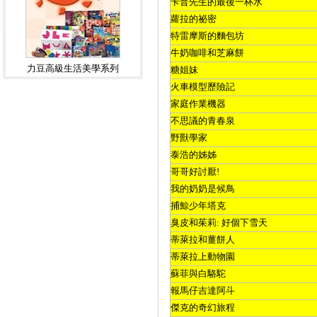
卡普先生的最後一杯水
蘿拉的祕密
特雷摩斯的麵包坊
牛奶咖啡和芝麻餅
力豆高級生活美學系列
糖姐妹
火車模型歷險記
家庭作業機器
不思議的青春泉
野獸學家
泰浩的姊姊
哥哥好討厭
!
我的奶奶是候鳥
捕鯨少年塔克
臭皮和茱莉
:
好個下雪天
蒂萊拉和薑餅人
蒂萊拉上動物園
蘇菲與白駱駝
報馬仔吉達阿斗
傑克的奇幻旅程