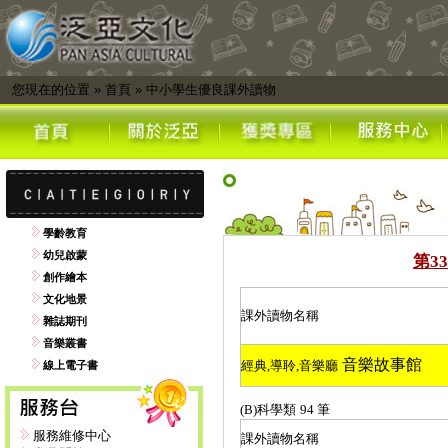
您現在的位置
»
首頁
»
中小學生優良課外讀物
學齡教育
幼兒啟蒙
第
33
創作繪本
文化地景
課外讀物名稱
雜誌期刊
音樂叢書
音樂故事館
經典
,
導聆
,
音樂廳
線上電子書
(B)
科學類
94
筆
服務維修中心
課外讀物名稱