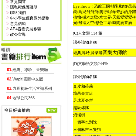
常見問答
Eye Know
：恐龍王國
/
哺乳動物
/
昆蟲
隱私權保護聲明
鏡
/
鳥兒飛飛飛
/
爬行動物
/
奇妙的身體
聯絡我們
植物
/
樹木之歌
/
水世界
/
天氣變變變
/
中小學生優良課外讀物
光
/
飛進太空
/
彩色世界
/
時間滴答滴
意見信箱
AP4音檔安裝步驟
(C)
人文類
114
筆
政令宣導
課外讀物名稱
音樂大師館
經典
,
導聆
,
音樂廳
(D)
文學語文類
244
筆
01.
經典、導聆、音樂廳
課外讀物名稱
02.
Wapiti國際中文版
臭皮和茱莉
03.
力豆初級生活常識系列
糖果專賣店
04.
地球公民365
足球夏令營
超級球隊
煩惱樹
一個字也別說
三個麻吉三隻狗