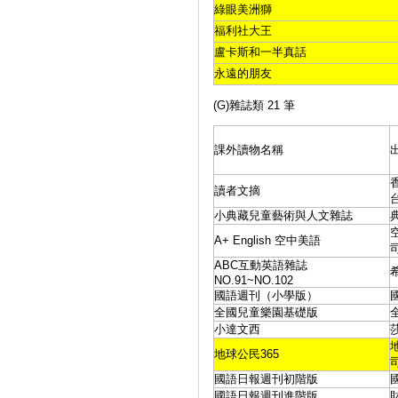
綠眼美洲獅
福利社大王
盧卡斯和一半真話
永遠的朋友
(G)雜誌類 21 筆
課外讀物名稱
讀者文摘
小典藏兒童藝術與人文雜誌
A+ English 空中美語
ABC互動英語雜誌
NO.91~NO.102
國語週刊（小學版）
全國兒童樂園基礎版
小達文西
地球公民365
國語日報週刊初階版
國語日報週刊進階版