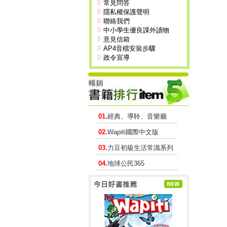
常見問答
隱私權保護聲明
聯絡我們
中小學生優良課外讀物
意見信箱
AP4音檔安裝步驟
政令宣導
01.
經典、導聆、音樂廳
02.
Wapiti國際中文版
03.
力豆初級生活常識系列
04.
地球公民365