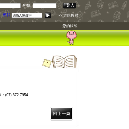
密碼:
引
點我下載
>> 進階搜尋
您的帳號
：(07)-372-7954