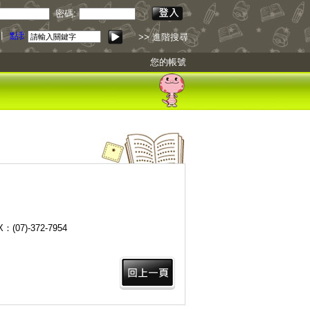
密碼:
引
點我下載
>> 進階搜尋
您的帳號
：(07)-372-7954