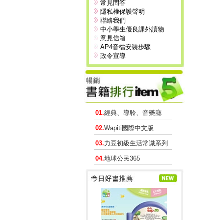
常見問答
隱私權保護聲明
聯絡我們
中小學生優良課外讀物
意見信箱
AP4音檔安裝步驟
政令宣導
01.
經典、導聆、音樂廳
02.
Wapiti國際中文版
03.
力豆初級生活常識系列
04.
地球公民365