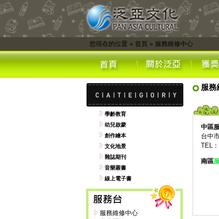
您現在的位置
»
首頁
»
服務維修中心
服務
學齡教育
幼兒啟蒙
中區
創作繪本
台中市
TEL：0
文化地景
雜誌期刊
南區
音樂叢書
線上電子書
服務維修中心