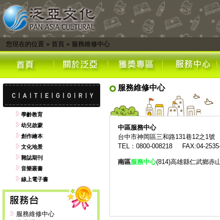
您現在的位置
»
首頁
»
服務維修中心
服務維修中心
學齡教育
幼兒啟蒙
中區
服務中心
創作繪本
台中市神岡區三和路131巷12之1號
TEL：0800-008218 FAX:04-2535
文化地景
雜誌期刊
南區
服務中心
(814)高雄縣仁武鄉赤
音樂叢書
線上電子書
服務維修中心