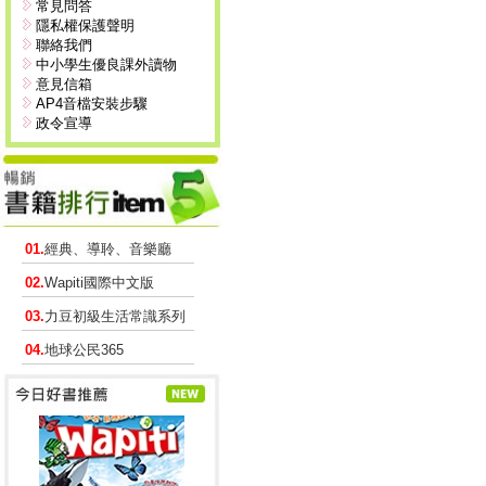
常見問答
隱私權保護聲明
聯絡我們
中小學生優良課外讀物
意見信箱
AP4音檔安裝步驟
政令宣導
01.
經典、導聆、音樂廳
02.
Wapiti國際中文版
03.
力豆初級生活常識系列
04.
地球公民365