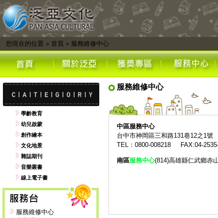
您現在的位置
»
首頁
»
服務維修中心
服務維修中心
學齡教育
幼兒啟蒙
中區
服務中心
創作繪本
台中市神岡區三和路131巷12之1號
TEL：0800-008218 FAX:04-2535
文化地景
雜誌期刊
南區
服務中心
(814)高雄縣仁武鄉赤
音樂叢書
線上電子書
服務維修中心