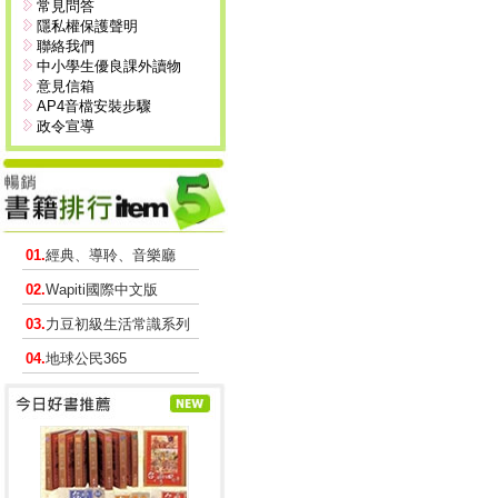
常見問答
隱私權保護聲明
聯絡我們
中小學生優良課外讀物
意見信箱
AP4音檔安裝步驟
政令宣導
01.
經典、導聆、音樂廳
02.
Wapiti國際中文版
03.
力豆初級生活常識系列
04.
地球公民365