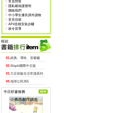
常見問答
隱私權保護聲明
聯絡我們
中小學生優良課外讀物
意見信箱
AP4音檔安裝步驟
政令宣導
01.
經典、導聆、音樂廳
02.
Wapiti國際中文版
03.
力豆初級生活常識系列
04.
地球公民365