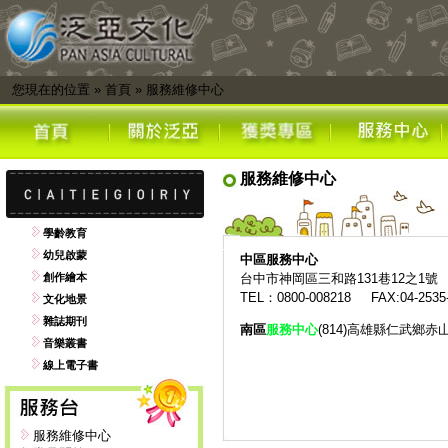
您現在的位置
»
首頁
»
服務維修中心
服務維修中心
學齡教育
幼兒啟蒙
中區
服務中心
創作繪本
台中市神岡區三和路131巷12之1號
TEL：0800-008218 FAX:04-2535
文化地景
雜誌期刊
南區
服務中心
(814)高雄縣仁武鄉赤
音樂叢書
線上電子書
服務維修中心