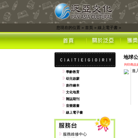
您現在的位置
»
首頁
»
線上電子書
»
地球公
列印商品
進
學齡教育
幼兒啟蒙
創作繪本
文化地景
雜誌期刊
音樂叢書
線上電子書
服務維修中心