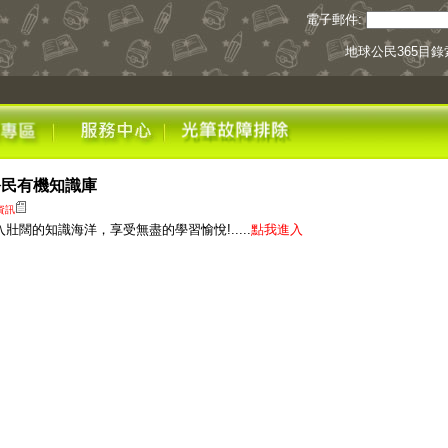
電子郵件:
地球公民365目
民有機知識庫
資訊
入壯闊的知識海洋，享受無盡的學習愉悅!.....
點我進入