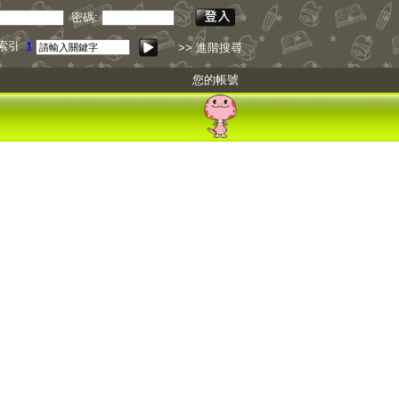
密碼:
錄索引
點我下載
>> 進階搜尋
您的帳號