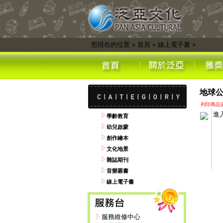
您現在的位置
»
首頁
»
線上電子書
»
地球公
列印商品
進
學齡教育
幼兒啟蒙
創作繪本
文化地景
雜誌期刊
音樂叢書
線上電子書
服務維修中心