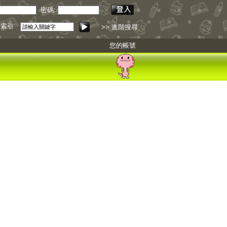
密碼:
錄索引
點我下載
>> 進階搜尋
您的帳號