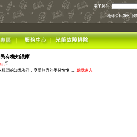
電子郵件:
地球公民365目
民有機知識庫
資訊
入壯闊的知識海洋，享受無盡的學習愉悅!.....
點我進入