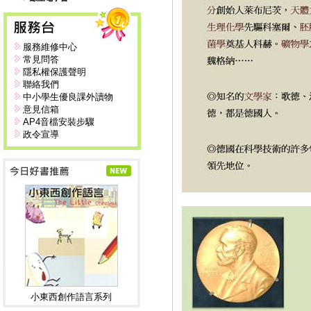
服務維修中心
常見問答
隱私權保護聲明
聯絡我們
中小學生優良課外讀物
意見信箱
AP4音檔安裝步驟
政令宣導
小東西創作語言系列