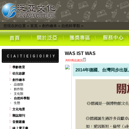
您現在的位置
»
首頁
»
創作繪本
»
自然科學類
»
WAS IST WAS
列印商品資訊
學齡教育
2014年德國、台灣同步出版
幼兒啟蒙
創作繪本
-
品德類
-
創作類
-
文化類
-
自然科學類
-
生態
文化地景
雜誌期刊
音樂叢書
線上電子書