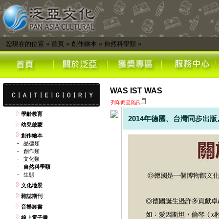
您現在的位置
»
首頁
»
創作繪本
»
自然科學類
»
WAS IST WAS
列印商品資訊
學齡教育
2014年德國、台灣同步出版
幼兒啟蒙
創作繪本
-
品德類
-
創作類
-
文化類
-
自然科學類
-
生態
文化地景
雜誌期刊
音樂叢書
線上電子書