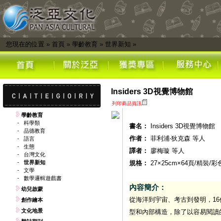
您現在的位置
»
首頁
»
學齡教育
»
世界新知
»
Insiders 3D視覺博物館
列印商品資訊
學齡教育
-
科學類
書名：
Insiders 3D視覺博物館
-
品德教育
作者：
菲利浦‧狄克森 等人
-
語言
-
生態
譯者：
廖梅璇 等人
-
台灣文化
-
世界新知
規格：
27×25cm×64頁/精裝/
-
文學
-
數學邏輯遊戲書
內容簡介：
幼兒啟蒙
從海洋到宇宙、考古到發明，1
創作繪本
文化地景
型和內部構造，除了以容易閱讀