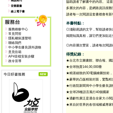
雜誌期刊
協助讀者了解書中的內容。 這
音樂叢書
多層次的內容，是網路資訊很難
線上電子書
讀者每一次閱讀這套書都會有新
本書特點：
服務維修中心
◎淺顯易讀的文字，幫助讀者快
常見問答
揭開知識真相，讓它們更加貼近
隱私權保護聲明
聯絡我們
◎內容層次豐富，讀者每次閱讀
中小學生優良課外讀物
意見信箱
得獎紀錄：
AP4音檔安裝步驟
★台北市立圖書館、聯合報、國
政令宣導
★全球熱賣144,00,000冊
★精湛細致的3D電腦繪圖技術
★豪華的凸版精裝封面，驚豔程
★行政院新聞局中小學生優良讀
★全球28種語言風行40個國家
★適齡性廣泛是適合全家大小閱
★來自於世界的各領域權威專家