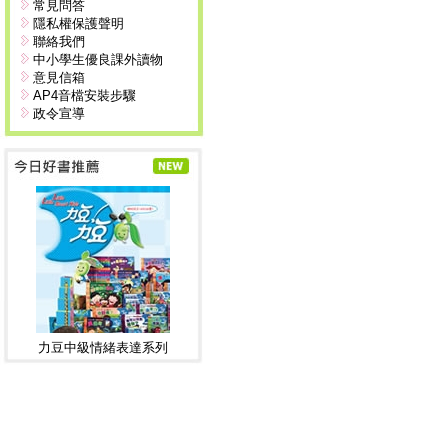
常見問答
隱私權保護聲明
聯絡我們
中小學生優良課外讀物
意見信箱
AP4音檔安裝步驟
政令宣導
力豆中級情緒表達系列