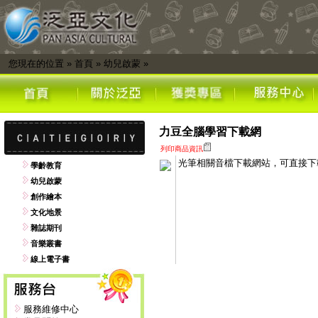
您現在的位置
»
首頁
»
幼兒啟蒙
»
力豆全腦學習下載網
列印商品資訊
光筆相關音檔下載網站，可直接下
學齡教育
幼兒啟蒙
創作繪本
文化地景
雜誌期刊
音樂叢書
線上電子書
服務維修中心