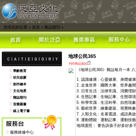
您現在的位置
»
首頁
»
雜誌期刊
»
地球公民365
列印商品資訊
《地球公民365》雜誌每月一本 
學齡教育
幼兒啟蒙
1. 認識健康 : 心靈健康、身體健
創作繪本
2. 走進世界 : 國際大事、世界趣聞
3. 日常生活 : 法律常識、消費理財
文化地景
4. 生態記事 : 生物記事、生態環境
雜誌期刊
5. 科學常識 : 生活科學、自然現
音樂叢書
6. 藝術世界 : 繪畫建築、視覺映
線上電子書
7. 人類文化 : 名著選讀、成語典
8. 運動體能 : 運動記事、運動技藝
地球護照： 要告訴孩子好多好多
服務維修中心