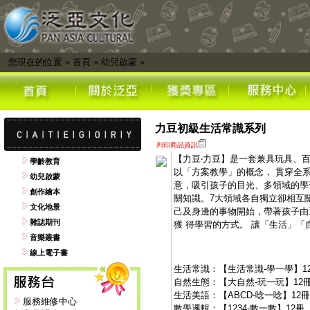
您現在的位置
»
首頁
»
幼兒啟蒙
»
力豆初級生活常識系列
列印商品資訊
【力豆‧力豆】是一套兼具玩具、
學齡教育
以「方案教學」的概念， 貫穿全
幼兒啟蒙
意，吸引孩子的目光、多領域的學
創作繪本
關知識。7大領域各自獨立卻相互
文化地景
己及身邊的事物開始，帶著孩子由
雜誌期刊
獲 得學習的方式。 讓「生活」「
音樂叢書
線上電子書
生活常識：【生活常識-學一學】1
自然生態：【大自然-玩一玩】12
生活美語：【ABCD-唸一唸】12冊
服務維修中心
數學邏輯：【1234-數一數】12冊