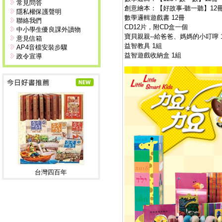
常見問答
創意繪本：【好故事-聽一聽】12
隱私權保護聲明
數學邏輯遊戲書 12冊
聯絡我們
CD12片，附CD盒一個
中小學生優良課外讀物
寶貝親親--給爸爸、媽媽的小叮嚀 
意見信箱
益智教具 1組
AP4音檔安裝步驟
益智遊戲收納盒 1組
政令宣導
台灣四百年