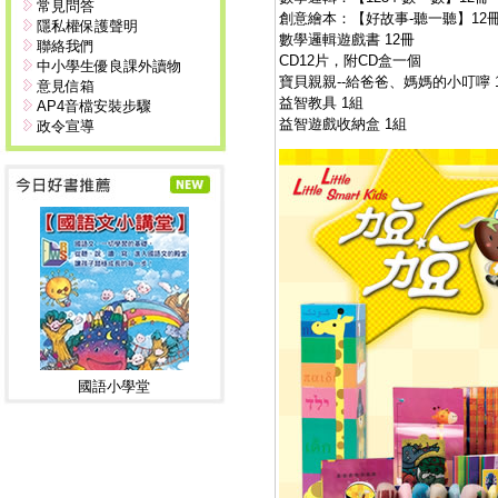
常見問答
創意繪本：【好故事-聽一聽】12
隱私權保護聲明
數學邏輯遊戲書 12冊
聯絡我們
CD12片，附CD盒一個
中小學生優良課外讀物
寶貝親親--給爸爸、媽媽的小叮嚀 
意見信箱
益智教具 1組
AP4音檔安裝步驟
益智遊戲收納盒 1組
政令宣導
國語小學堂