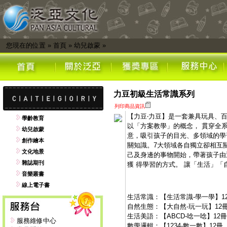
您現在的位置
»
首頁
»
幼兒啟蒙
»
力豆初級生活常識系列
列印商品資訊
【力豆‧力豆】是一套兼具玩具、
學齡教育
以「方案教學」的概念， 貫穿全
幼兒啟蒙
意，吸引孩子的目光、多領域的學
創作繪本
關知識。7大領域各自獨立卻相互
文化地景
己及身邊的事物開始，帶著孩子由
雜誌期刊
獲 得學習的方式。 讓「生活」「
音樂叢書
線上電子書
生活常識：【生活常識-學一學】1
自然生態：【大自然-玩一玩】12
生活美語：【ABCD-唸一唸】12冊
服務維修中心
數學邏輯：【1234-數一數】12冊