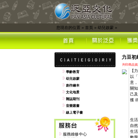
您現在的位置
»
首頁
»
幼兒啟蒙
»
力豆初
列印商品資
【力
學齡教育
以「
幼兒啟蒙
意，
創作繪本
關知
文化地景
己及
雜誌期刊
獲 
音樂叢書
線上電子書
生活
自然
生活
服務維修中心
數學