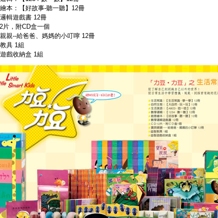
繪本：【好故事-聽一聽】12冊
邏輯遊戲書 12冊
12片，附CD盒一個
親親--給爸爸、媽媽的小叮嚀 12冊
教具 1組
遊戲收納盒 1組