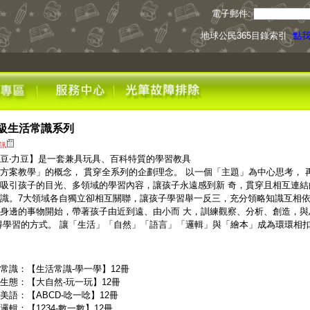
電子郵件:
地球公民365目錄索引
點我下載
級生活常識系列
訊
豆‧力豆】是一套兼具玩具、百科特質的學習教具
方案教學」的概念， 貫穿全系列的企劃理念。 以一個「主題」為中心思考， 
吸引孩子的目光、多領域的學習內容，讓孩子永遠感到新 奇，貫穿且相互連
識。7大領域各自獨立卻相互關聯，讓孩子學習舉一反三，充分領略知識互相依
身邊的事物開始，帶著孩子由近到遠、由小而 大，訓練觀察、分析、創造，
得學習的方式。 讓「生活」「自然」「語言」「邏輯」與「繪本」成為環環相扣
常識：【生活常識-學一學】12冊
生態：【大自然-玩一玩】12冊
美語：【ABCD-唸一唸】12冊
邏輯：【1234-數一數】12冊