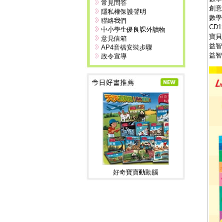
常見問答
創意
隱私權保護聲明
數學
聯絡我們
CD
中小學生優良課外讀物
寶貝
意見信箱
益智
AP4音檔安裝步驟
益智
政令宣導
好奇寶寶動動腦