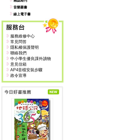
雜誌期刊
音樂叢書
線上電子書
服務維修中心
常見問答
隱私權保護聲明
聯絡我們
中小學生優良課外讀物
意見信箱
AP4音檔安裝步驟
政令宣導