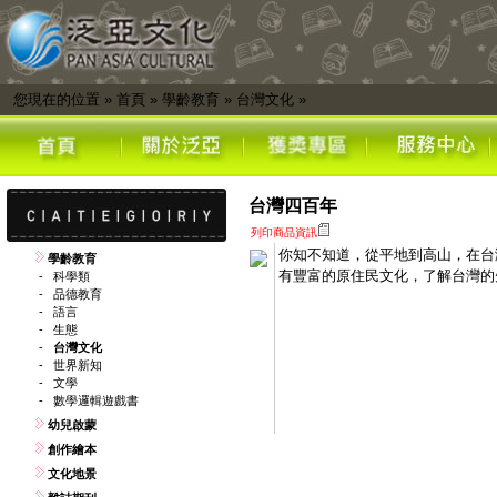
您現在的位置
»
首頁
»
學齡教育
»
台灣文化
»
台灣四百年
列印商品資訊
你知不知道，從平地到高山，在台灣
學齡教育
有豐富的原住民文化，了解台灣的
-
科學類
-
品德教育
-
語言
-
生態
-
台灣文化
-
世界新知
-
文學
-
數學邏輯遊戲書
幼兒啟蒙
創作繪本
文化地景