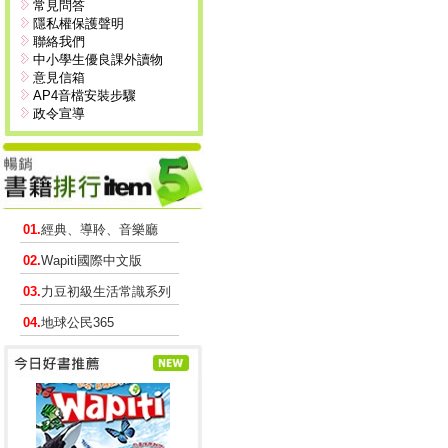
常見問答
隱私權保護聲明
聯絡我們
中小學生優良課外讀物
意見信箱
AP4音檔安裝步驟
政令宣導
01.
經典、導聆、音樂廳
02.
Wapiti國際中文版
03.
力豆初級生活常識系列
04.
地球公民365