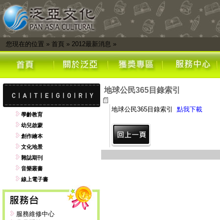
您現在的位置
»
首頁
»
2012最新消息
»
地球公民365目錄索引
地球公民365目錄索引
點我下載
學齡教育
幼兒啟蒙
創作繪本
文化地景
雜誌期刊
音樂叢書
線上電子書
服務維修中心