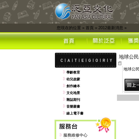
您現在的位置
»
首頁
»
2012最新消息
»
地球公民
地球公民
學齡教育
幼兒啟蒙
創作繪本
文化地景
雜誌期刊
音樂叢書
線上電子書
服務維修中心