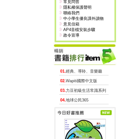
常見問答
隱私權保護聲明
聯絡我們
中小學生優良課外讀物
意見信箱
AP4音檔安裝步驟
政令宣導
01.
經典、導聆、音樂廳
02.
Wapiti國際中文版
03.
力豆初級生活常識系列
04.
地球公民365