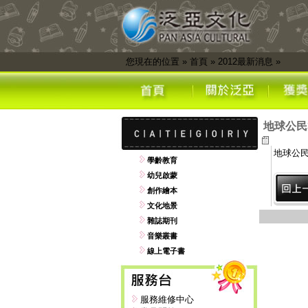
您現在的位置
»
首頁
»
2012最新消息
»
地球公民
地球公民
學齡教育
幼兒啟蒙
創作繪本
文化地景
雜誌期刊
音樂叢書
線上電子書
服務維修中心