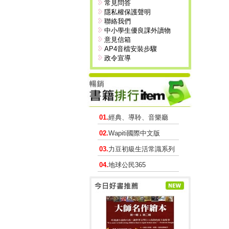
常見問答
隱私權保護聲明
聯絡我們
中小學生優良課外讀物
意見信箱
AP4音檔安裝步驟
政令宣導
01.
經典、導聆、音樂廳
02.
Wapiti國際中文版
03.
力豆初級生活常識系列
04.
地球公民365