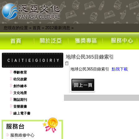
您現在的位置
»
首頁
»
2012最新消息
»
地球公民365目錄索引
地球公民365目錄索引
點我下載
學齡教育
幼兒啟蒙
創作繪本
文化地景
雜誌期刊
音樂叢書
線上電子書
服務維修中心