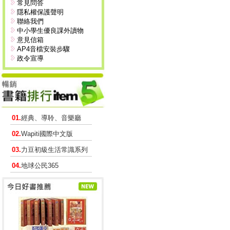
常見問答
隱私權保護聲明
聯絡我們
中小學生優良課外讀物
意見信箱
AP4音檔安裝步驟
政令宣導
01.
經典、導聆、音樂廳
02.
Wapiti國際中文版
03.
力豆初級生活常識系列
04.
地球公民365