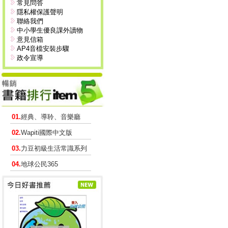
常見問答
隱私權保護聲明
聯絡我們
中小學生優良課外讀物
意見信箱
AP4音檔安裝步驟
政令宣導
01.
經典、導聆、音樂廳
02.
Wapiti國際中文版
03.
力豆初級生活常識系列
04.
地球公民365