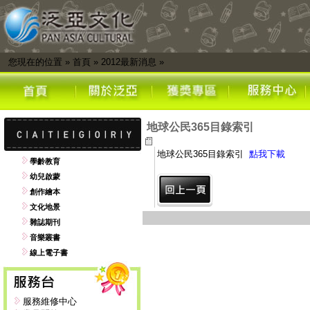
您現在的位置
»
首頁
»
2012最新消息
»
地球公民365目錄索引
地球公民365目錄索引
點我下載
學齡教育
幼兒啟蒙
創作繪本
文化地景
雜誌期刊
音樂叢書
線上電子書
服務維修中心